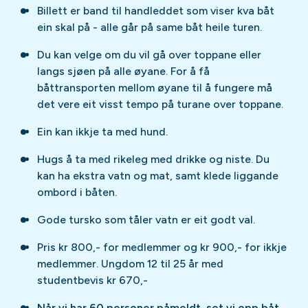
Billett er band til handleddet som viser kva båt
ein skal på - alle går på same båt heile turen.
Du kan velge om du vil gå over toppane eller
langs sjøen på alle øyane. For å få
båttransporten mellom øyane til å fungere må
det vere eit visst tempo på turane over toppane.
Ein kan ikkje ta med hund.
Hugs å ta med rikeleg med drikke og niste. Du
kan ha ekstra vatn og mat, samt klede liggande
ombord i båten.
Gode tursko som tåler vatn er eit godt val.
Pris kr 800,- for medlemmer og kr 900,- for ikkje
medlemmer. Ungdom 12 til 25 år med
studentbevis kr 670,-
Når vi har 60 personer påmeldt, set vi opp båt