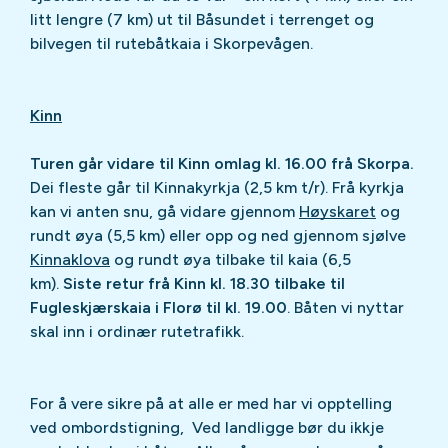
litt lengre (7 km) ut til Båsundet i terrenget og
bilvegen til rutebåtkaia i Skorpevågen.
Kinn
Turen går vidare til Kinn omlag kl. 16.00 frå Skorpa.
Dei fleste går til Kinnakyrkja (2,5 km t/r). Frå kyrkja
kan vi anten snu, gå vidare gjennom
Høyskaret
og
rundt øya (5,5 km) eller opp og ned gjennom sjølve
Kinnaklova
og rundt øya tilbake til kaia (6,5
km).
Siste retur frå Kinn kl. 18.30 tilbake til
Fugleskjærskaia i Florø til kl. 19.00
. Båten vi nyttar
skal inn i ordinær rutetrafikk.
For å vere sikre på at alle er med har vi opptelling
ved ombordstigning, Ved landligge bør du ikkje