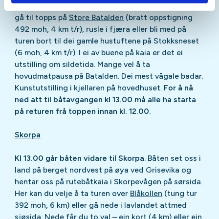
Til Batalden kjem vi omlag kl. 10.15. Her kan du anten
gå til topps på
Store Batalden
(bratt oppstigning
492 moh, 4 km t/r), rusle i fjæra eller bli med på
turen bort til dei gamle hustuftene på Stokksneset
(6 moh, 4 km t/r). I ei av buene på kaia er det ei
utstilling om sildetida. Mange vel å ta
hovudmatpausa på Batalden. Dei mest vågale badar.
Kunstutstilling i kjellaren på hovedhuset.
For å nå
ned att til båtavgangen kl 13.00 må alle ha starta
på returen frå toppen innan kl. 12.00.
Skorpa
Kl 13.00 går båten vidare til Skorpa
. Båten set oss i
land på berget nordvest på øya ved Grisevika og
hentar oss på rutebåtkaia i Skorpevågen på sørsida.
Her kan du velje å ta turen over
Blåkollen
(tung tur
392 moh, 6 km) eller gå nede i lavlandet attmed
sjøsida. Nede får du to val – ein kort (4 km) eller ein