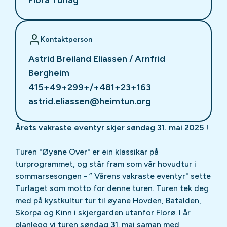
Kontaktperson
Astrid Breiland Eliassen / Arnfrid
Bergheim
415+49+299+/+481+23+163
astrid.eliassen@heimtun.org
Årets vakraste eventyr skjer søndag 31. mai 2025 !
Turen "Øyane Over" er ein klassikar på
turprogrammet, og står fram som vår hovudtur i
sommarsesongen - ” Vårens vakraste eventyr" sette
Turlaget som motto for denne turen. Turen tek deg
med på kystkultur tur til øyane Hovden, Batalden,
Skorpa og Kinn i skjergarden utanfor Florø. I år
planlegg vi turen søndag 31. mai saman med