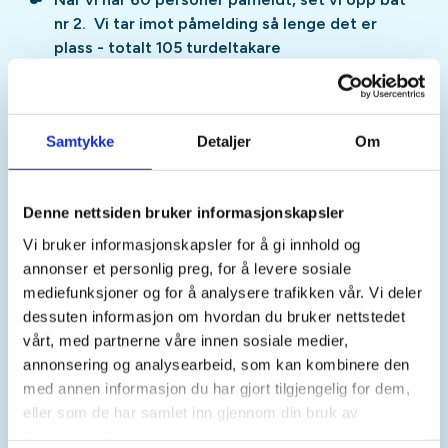
nr 2. Vi tar imot påmelding så lenge det er
plass - totalt 105 turdeltakare
Det kan bli samordna køyring frå Festplassen
v/Laksen i Førde klokka 06 00 til Florø. Gje
beskjed ved påmelding om du vil bli med på
Samtykke
Detaljer
Om
fellestransport og har bil eller treng transport
Som turdeltakar kan du bli fotografert av
Denne nettsiden bruker informasjonskapsler
turleiarar eller andre deltakarar, og bileta kan
Vi bruker informasjonskapsler for å gi innhold og
bli brukte i FT/IST sine kanalar og på nettsider.
annonser et personlig preg, for å levere sosiale
Gje beskjed ved påmelding om du ikkje ønskjer
mediefunksjoner og for å analysere trafikken vår. Vi deler
å bli fotografert.
dessuten informasjon om hvordan du bruker nettstedet
vårt, med partnerne våre innen sosiale medier,
annonsering og analysearbeid, som kan kombinere den
Har du spørsmål om turen?
Ta kontakt med Astrid
med annen informasjon du har gjort tilgjengelig for dem,
Breiland Eliassen på 415 49 299 / Arnfrid Bergheim
eller som de har samlet inn gjennom din bruk av
på 481 23 163.
tjenestene deres.