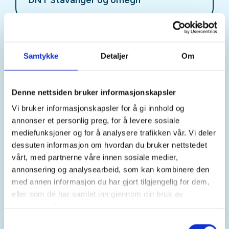
Kontaktperson
Samtykke
Detaljer
Om
Torkel Reinertsen
https://98681990
Torkel.reinertsen@dnt.no
Denne nettsiden bruker informasjonskapsler
Vi bruker informasjonskapsler for å gi innhold og
Ukens onsdagstur er Skeieturen!
annonser et personlig preg, for å levere sosiale
mediefunksjoner og for å analysere trafikken vår. Vi deler
Her kan du lese mer om Skeieturen
dessuten informasjon om hvordan du bruker nettstedet
vårt, med partnerne våre innen sosiale medier,
Knut Sellevold og Anne Paulsen
Turleder/turledere:
annonsering og analysearbeid, som kan kombinere den
med annen informasjon du har gjort tilgjengelig for dem,
Frammøte, sted og tid:
Vi møtes ved Hundvåghallen kl.
eller som de har samlet inn gjennom din bruk av
10.00.
Retur samme sted.
tjenestene deres.
Samtykkevalg
Hvordan komme dit:
Buss, sykkel eller egen bil