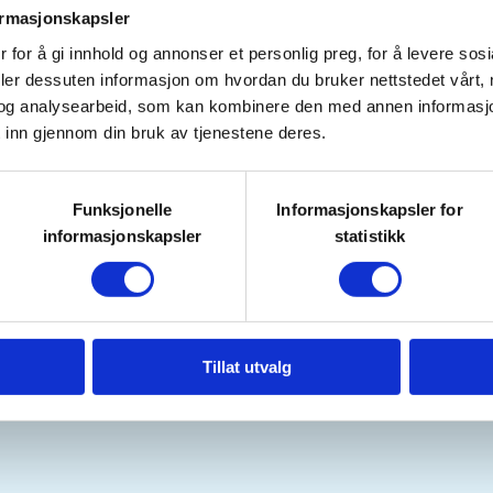
tursekk, kan du være med oss på
ormasjonskapsler
 alltid minst 2 turledere, så ingen
 for å gi innhold og annonser et personlig preg, for å levere sos
deler dessuten informasjon om hvordan du bruker nettstedet vårt,
og analysearbeid, som kan kombinere den med annen informasjon d
 inn gjennom din bruk av tjenestene deres.
t er plass til alle på turene
rer for normalt spreke. Terrenget
Funksjonelle
Informasjonskapsler for
ratt, og vi går mye på sti og til
informasjonskapsler
statistikk
ering
(øvre parkeringsplass ved
vgang.
Tillat utvalg