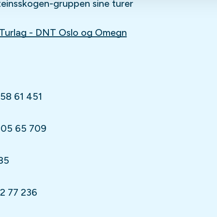
teinsskogen-gruppen sine turer
Turlag - DNT Oslo og Omegn
958 61 451
 905 65 709
85
92 77 236