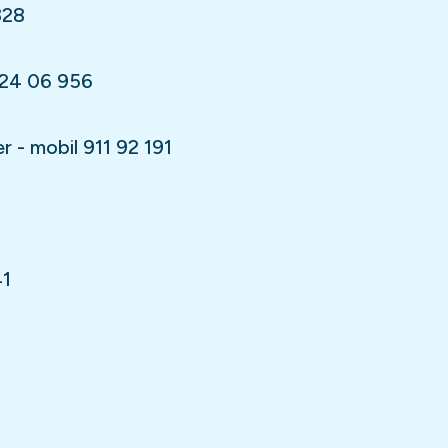
328
924 06 956
 - mobil 911 92 191
3
41