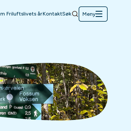
m Friluftslivets år
Kontakt
Søk
Meny