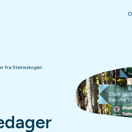
O
er fra Steinsskogen
redager