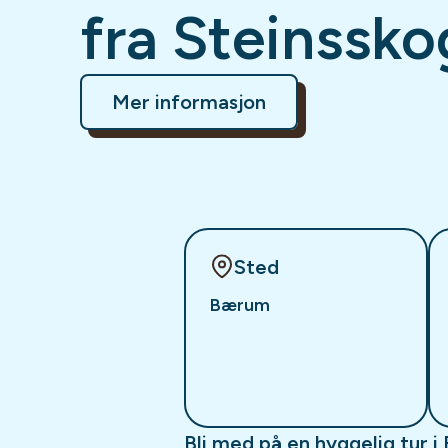
fra Steinssk
Mer informasjon
Sted
Bærum
Bli med på en hyggelig tur