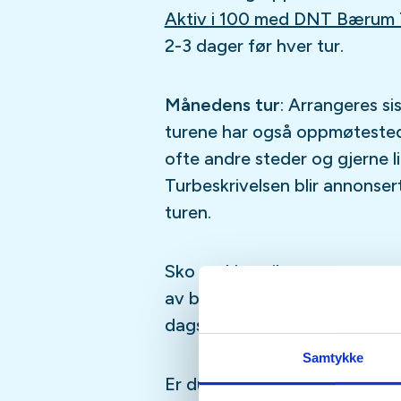
Aktiv i 100 med DNT Bærum 
2-3 dager før hver tur.
Månedens tur
: Arrangeres si
turene har også oppmøtested
ofte andre steder og gjerne li
Turbeskrivelsen blir annonse
turen.
Sko og klær tilpasset vær og f
av brodder eller piggsko i vin
dagstursekk med mat og drikke
Samtykke
Er du usikker på om du er sp