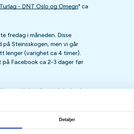
Turlag - DNT Oslo og Omegn
" ca
ste fredag i måneden. Disse
 på Steinsskogen, men vi går
tt lenger (varighet ca 4 timer).
rt på Facebook ca 2-3 dager før
øre er viktig. Vi anbefaler bruk
tersesongen. Husk alltid
 og litt ekstra klær.
Detaljer
rek nok? Dersom du kan gå 3-4