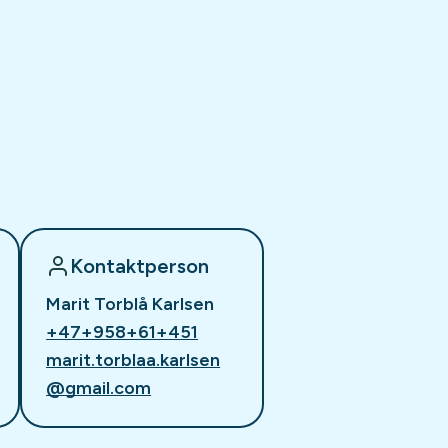
Kontaktperson
Marit Torblå Karlsen
+47+958+61+451
marit.torblaa.karlsen
@gmail.com