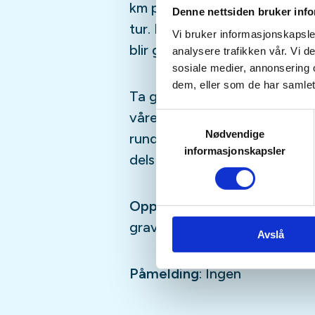
km på 60 min med liten dags
Denne nettsiden bruker inf
tur. På Aktiv i 100 turene er vi
Vi bruker informasjonskapsler
blir gått fra eller må gå alene.
analysere trafikken vår. Vi 
sosiale medier, annonsering 
dem, eller som de har samlet
Ta gjerne med deg en venn - de
våre. Men husk at dette er tu
Samtykkevalg
Nødvendige
rundt Steinsskogen kan være b
informasjonskapsler
dels i ulendt terreng.
Oppmøte
:
Steinsskogen park
gravlunden), 5 – 10 min før a
Avslå
Påmelding
: Ingen