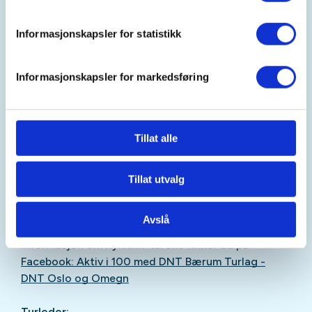
all slags vær. Turene varer omkring halvannen time
og starter og ender ved seniorsenteret. Etter turen
Informasjonskapsler for statistikk
er alle hjertelig velkomne inn for kjøp av en kaffe og
noe å bite i for de som ønsker det.
Informasjonskapsler for markedsføring
Turene er åpne for alle og gratis. Ingen påmelding.
På Aktiv i 100 ekstra lett turene er vi 1 – 2 turledere.
Tillat alle
Ta gjerne med deg en venn - det er alltid plass til en
til på våre turer.
Tillat utvalg
Oppmøte
: Rykkinn seniorsenter. Møt opp senest 5
min før avgang kl 11:00.
Avslå
Informasjon om Rykkinn-turene finner du på
Facebook: Aktiv i 100 med DNT Bærum Turlag -
DNT Oslo og Omegn
Turleder: