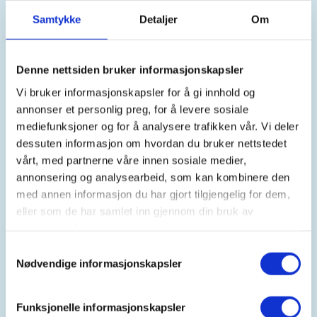
Samtykke
Detaljer
Om
Kontaktperson
Denne nettsiden bruker informasjonskapsler
Kåre Smeland
Vi bruker informasjonskapsler for å gi innhold og
+47+913+17+328
annonser et personlig preg, for å levere sosiale
kaare.smeland@altiboxmail.no
mediefunksjoner og for å analysere trafikken vår. Vi deler
dessuten informasjon om hvordan du bruker nettstedet
Bli med på en lett og hyggelig tur i nærområdet på
vårt, med partnerne våre innen sosiale medier,
Rykkinn!
annonsering og analysearbeid, som kan kombinere den
med annen informasjon du har gjort tilgjengelig for dem,
Turene går hver mandag kl 11:00 fra Rykkinn
eller som de har samlet inn gjennom din bruk av
seniorsenter, Hugins vei 9, 1349 Rykkinn. (Unntatt
tjenestene deres.
helligdager og skolens ferier).
Samtykkevalg
Nødvendige informasjonskapsler
Turgruppen på Rykkinn går kortere rundturer i
nærområdet og kategoriseres som «ekstra lett». Vi
Funksjonelle informasjonskapsler
går på turveier, fortau, småveier og stier og er ute i