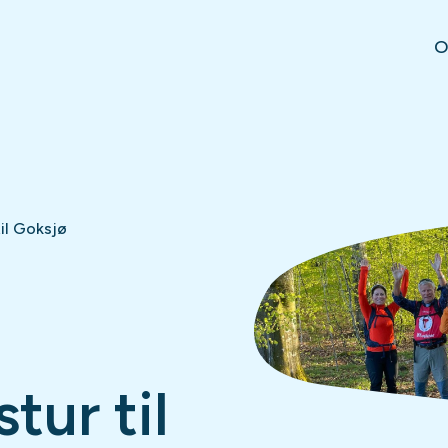
O
il Goksjø
tur til