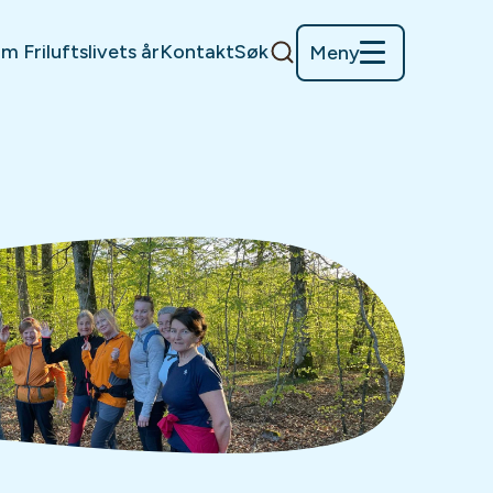
m Friluftslivets år
Kontakt
Søk
Meny