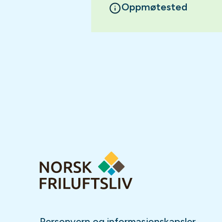
Oppmøtested
Personvern og informasjonskapsler