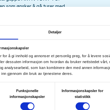
en som ønsker å gå turer med
 å få opp pulsen. Turene er på
 timer. Vi har alltid kvalifiserte
 og inkluderende aktivitet i et
Detaljer
ormasjonskapsler
 for å gi innhold og annonser et personlig preg, for å levere sos
deler dessuten informasjon om hvordan du bruker nettstedet vårt,
og analysearbeid, som kan kombinere den med annen informasjon d
 inn gjennom din bruk av tjenestene deres.
Funksjonelle
Informasjonskapsler for
informasjonskapsler
statistikk