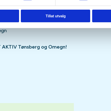
Tillat utvalg
, avtal gjerne på Facebook:
egn
 AKTIV Tønsberg og Omegn!