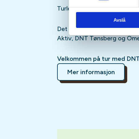
Turleder:
Avslå
Det oppfordres til samkjøring
Aktiv, DNT Tønsberg og Om
Velkommen på tur med DNT
Mer informasjon