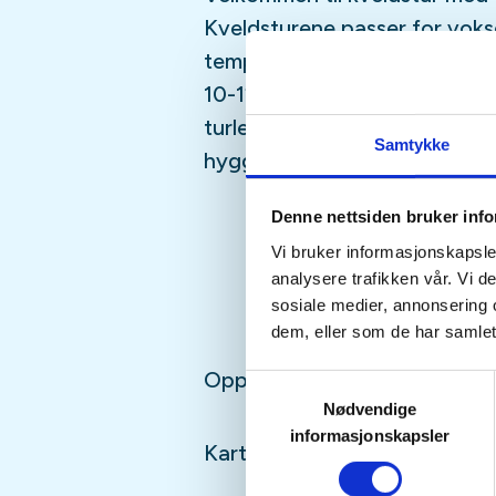
Kveldsturene passer for voks
tempo, normalt 5 km/time, for
10-12 kilometer og vi er ute 2-3
turledere som sørger for trygg
Samtykke
hyggelig fellesskap.
Denne nettsiden bruker inf
Vi bruker informasjonskapsler
analysere trafikken vår. Vi 
sosiale medier, annonsering 
dem, eller som de har samlet
Oppmøte:
Samtykkevalg
Nødvendige
informasjonskapsler
Kartlenke: