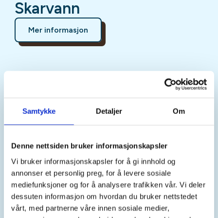
Skarvann
Mer informasjon
Sted
Risør
Samtykke
Detaljer
Om
Denne nettsiden bruker informasjonskapsler
Tid
Vi bruker informasjonskapsler for å gi innhold og
12. Sep 2026
annonser et personlig preg, for å levere sosiale
Kl. 12.00 - 17.00
mediefunksjoner og for å analysere trafikken vår. Vi deler
dessuten informasjon om hvordan du bruker nettstedet
vårt, med partnerne våre innen sosiale medier,
Arrangør