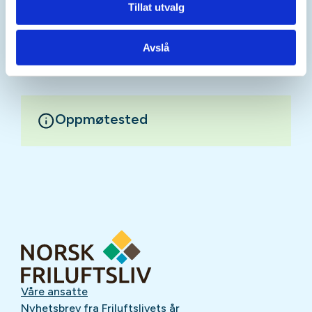
barn og voksne som ønsker å delta.
Tillat utvalg
Mer informasjon
Avslå
Oppmøtested
Våre ansatte
Nyhetsbrev fra Friluftslivets år