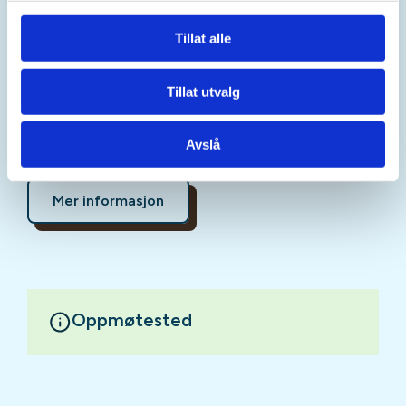
Turen er kort, totalt ca. 4 km. Det er stigning opp til
Gullbekkbakken men turen passer for de fleste,
Tillat alle
også barn.
Tillat utvalg
Ta med litt mat og drikke. Det blir mulig å grille
medbrakt pølse på bålet.
Avslå
Turleder: Anne Maren Gaarder
Mer informasjon
Oppmøtested