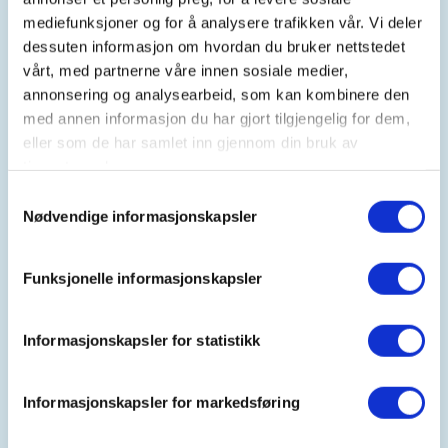
mediefunksjoner og for å analysere trafikken vår. Vi deler
dessuten informasjon om hvordan du bruker nettstedet
vårt, med partnerne våre innen sosiale medier,
Kontaktperson
annonsering og analysearbeid, som kan kombinere den
Anne maren Gaarder
med annen informasjon du har gjort tilgjengelig for dem,
https://90824253
eller som de har samlet inn gjennom din bruk av
tjenestene deres.
maren.gaarder@gmail.com
Samtykkevalg
Nødvendige informasjonskapsler
Vi møtes på P-plass innerst i Barkvegen (ved
Krekarbakken) 17.00.
Funksjonelle informasjonskapsler
Vi følger stien gjennom "Eventyrskogen" til Bukkene
Bruses veg, går opp til Guldbrand Andersens veg og
Informasjonskapsler for statistikk
opp i lia til Gullbekkbakken hvor vi hygger oss med
bål og utsikt over Kongsvinger. Så fortsetter vi
runden over "Toppen", det går bratt ned til
Informasjonskapsler for markedsføring
"Krekarbakken" og siste biten ned til Barkvegen.