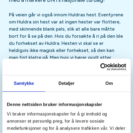
På veien går vi også innom Huldras hest. Eventyrene
om Huldra sin hest var at ingen hester var flottere,
med skinnende blank pels, slik at alle bare måtte
bort for å se på den. Hvis du forsøkte å ri på den ble
du forhekset av Huldra. Hesten vi skal se er
heldigvis ikke magisk eller forhekset, så den kan
man fint klatre på. Men hvis vi hører godt etter,
kanskje vi hører huldra som lokker på hesten sin fra
skogen.
Samtykke
Detaljer
Om
Arrangementet er gratis og åpent for alle.
Anbefales for barn i alle aldre med voksenfølge.
Våre aktivitetsledere er lett synlig med rød vest.
Denne nettsiden bruker informasjonskapsler
Vi bruker informasjonskapsler for å gi innhold og
Turen er i underkant av 2 kilometer på skogsti.
annonser et personlig preg, for å levere sosiale
Bæremeis går bra med de minste, det er ikke mulig å
mediefunksjoner og for å analysere trafikken vår. Vi deler
gå med vogn. Det vil også bli anledning til å nyte