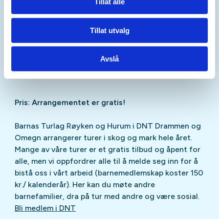
Tillat alle
som holder dere tørre og varme.
Sitteunderlag om du har.
Tillat utvalg
Matpakke, kald og/eller varm drikke
Det er alltid lurt å ha med litt ekstra "energisnacks"
til barn på tur, som påfyll og motivasjon.
Avslå
Pris: Arrangementet er gratis!
Barnas Turlag Røyken og Hurum i DNT Drammen og
Omegn arrangerer turer i skog og mark hele året.
Mange av våre turer er et gratis tilbud og åpent for
alle, men vi oppfordrer alle til å melde seg inn for å
bistå oss i vårt arbeid (barnemedlemskap koster 150
kr./ kalenderår). Her kan du møte andre
barnefamilier, dra på tur med andre og være sosial.
Bli medlem i DNT