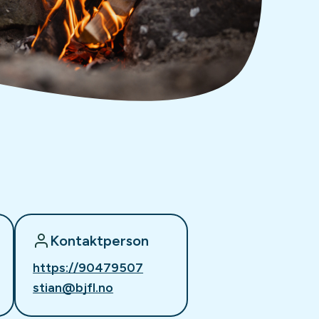
Kontaktperson
https://90479507
stian@bjfl.no