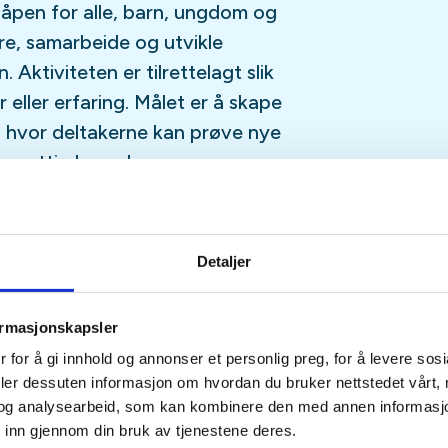
 åpen for alle, barn, ungdom og
re, samarbeide og utvikle
. Aktiviteten er tilrettelagt slik
r eller erfaring. Målet er å skape
ø hvor deltakerne kan prøve nye
re nyttig kunnskap om
en strøm
Detaljer
est grunnleggende i hverdagen
strømmen? I denne delen av
ormasjonskapsler
rdan man kan håndtere
 for å gi innhold og annonser et personlig preg, for å levere sos
eg uten elektrisitet. Deltakerne
deler dessuten informasjon om hvordan du bruker nettstedet vårt,
 lys, varme og hvordan man kan
og analysearbeid, som kan kombinere den med annen informasjon d
 inn gjennom din bruk av tjenestene deres.
på en trygg måte.