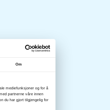
Om
iale mediefunksjoner og for å
 med partnerne våre innen
u har gjort tilgjengelig for