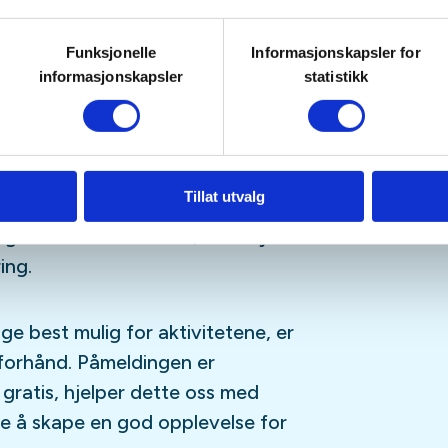
Funksjonelle
Informasjonskapsler for
uren
informasjonskapsler
statistikk
 handler om praktiske
eltakerne hvordan man kan bruke
tlaging. Sammen utforsker vi
uren på, og hvordan man kan
Tillat utvalg
ingspunkt rundt bålet.
ighet til å samarbeide, lære nye
ing.
gge best mulig for aktivitetene, er
forhånd. Påmeldingen er
 gratis, hjelper dette oss med
re å skape en god opplevelse for