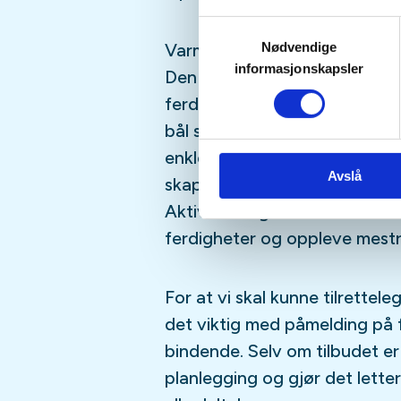
Samtykkevalg
Nødvendige
Varme, bål og enkel mat i nat
informasjonskapsler
Den andre delen av samlingen
ferdigheter ute. Her lærer d
bål som kilde til varme og ma
enkle måter å lage mat i nat
Avslå
skape et varmt og trygt saml
Aktiviteten gir deltakerne mul
ferdigheter og oppleve mestr
For at vi skal kunne tilrettele
det viktig med påmelding på 
bindende. Selv om tilbudet er
planlegging og gjør det lette