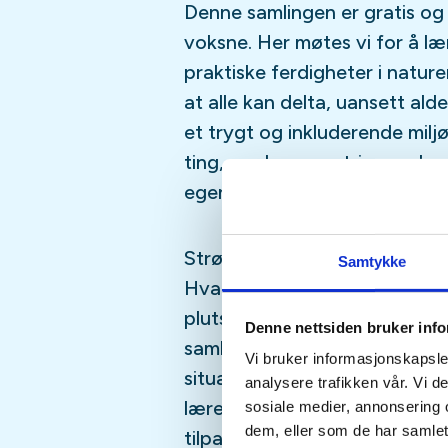
Denne samlingen er gratis og
voksne. Her møtes vi for å læ
praktiske ferdigheter i naturen
at alle kan delta, uansett alde
et trygt og inkluderende milj
ting, oppleve mestring og læ
egenberedskap.
Strømbrudd og hverdagen ut
Samtykke
Hva gjør vi når noe av det m
plutselig forsvinner, nemlig 
Denne nettsiden bruker inf
samlingen snakker vi om hvo
Vi bruker informasjonskapsler
situasjoner der man må klare s
analysere trafikken vår. Vi 
lærer om enkle løsninger for
sosiale medier, annonsering 
dem, eller som de har samlet
tilpasse seg mørke og kulde 