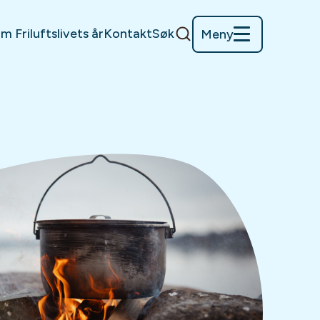
m Friluftslivets år
Kontakt
Søk
Meny