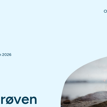
O
n 2026
røven