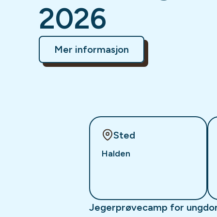
2026
Mer informasjon
Sted
Halden
Jegerprøvecamp for ungd