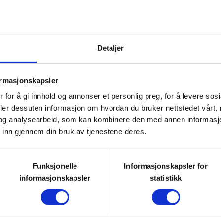
r.
Detaljer
ling 1 og 5
ormasjonskapsler
ing, samling 2 og 3
 for å gi innhold og annonser et personlig preg, for å levere sos
deler dessuten informasjon om hvordan du bruker nettstedet vårt,
ing, samling 6 og 7
og analysearbeid, som kan kombinere den med annen informasjon d
ning, samling 4
 inn gjennom din bruk av tjenestene deres.
ing, samling 8 og 9
Funksjonelle
Informasjonskapsler for
informasjonskapsler
statistikk