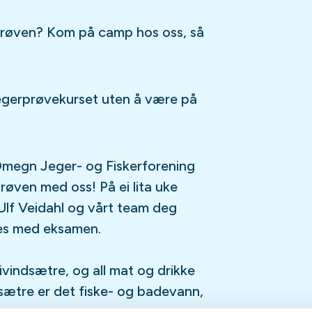
erprøven? Kom på camp hos oss, så
 jegerprøvekurset uten å være på
megn Jeger- og Fiskerforening
prøven med oss! På ei lita uke
 Ulf Veidahl og vårt team deg
tes med eksamen.
ivindsætre, og all mat og drikke
ndsætre er det fiske- og badevann,