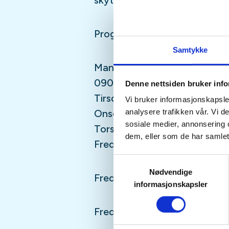
skytebane og flotte fasilitete
Program:
Samtykke
Mandag fra 0800: Oppmøte
0900-1600: Undervisning, sam
Denne nettsiden bruker inf
Tirsdag 0900-1600: Undervisn
Vi bruker informasjonskapsler
analysere trafikken vår. Vi 
Onsdag 0900-1600: Undervisn
sosiale medier, annonsering 
Torsdag 0900-1600: Undervis
dem, eller som de har samlet
Fredag 0900-1600: Undervisn
Samtykkevalg
Nødvendige
Fredag 1630: Eksamen
informasjonskapsler
Fredag ca 1700: Hjemreise.