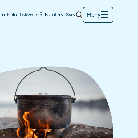
m Friluftslivets år
Kontakt
Søk
Meny