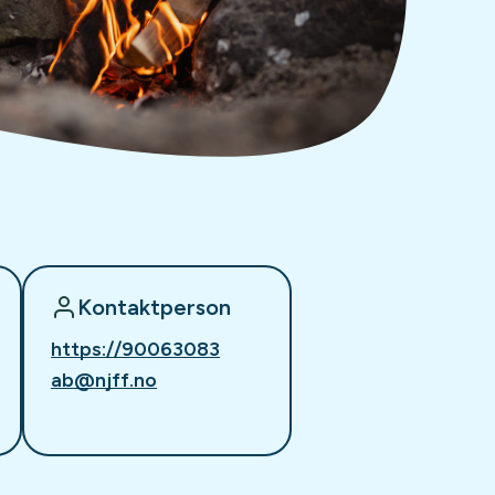
Kontaktperson
https://90063083
ab@njff.no