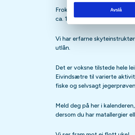
Frokost tirsdag- fredag 080
Avslå
ca. 1800.
Vi har erfarne skyteinstruktør
utlån.
Det er voksne tilstede hele le
Eivindsætre til varierte aktiv
fiske og selvsagt jegerprøven
Meld deg på her i kalenderen,
dersom du har matallergier ell
Vi ser fram mot ei flott uke!