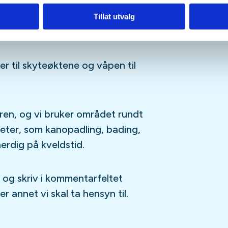
0-0900, lunsj 1200-1300, middag
Tillat utvalg
er til skyteøktene og våpen til
iren, og vi bruker området rundt
iteter, som kanopadling, bading,
erdig på kveldstid.
 og skriv i kommentarfeltet
er annet vi skal ta hensyn til.