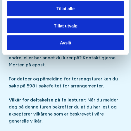
Oppmøte utenfor låven kl 1750
Tillat alle
Vi avslutter turåret med julegrøt, bildekavalkade fra
året som er gått og julefilm, gi oss beskjed i ved
Tillat utvalg
påmelding om det er noen hensyn vi må ta
angående maten (allergier).
Avslå
Lurer du på om denne turen passer for deg eller
andre, eller har annet du lurer på? Kontakt gjerne
Morten på
epost
.
For datoer og påmelding for torsdagsturer kan du
søke på 598 i søkefeltet for arrangementer.
Vilkår for deltakelse på fellesturer:
Når du melder
deg på denne turen bekrefter du at du har lest og
aksepterer vilkårene som er beskrevet i våre
generelle vilkår.