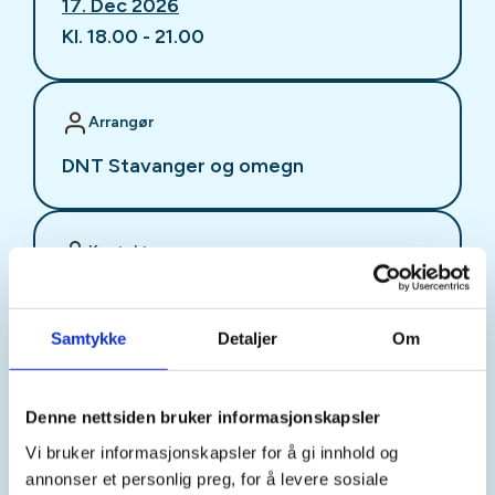
17. Dec 2026
Kl. 18.00 - 21.00
Arrangør
DNT Stavanger og omegn
Kontaktperson
Morten Abrahamsen
https://47301601
Samtykke
Detaljer
Om
morten.nroi@gmail.com
Er du ungdom eller ung voksen med en
Denne nettsiden bruker informasjonskapsler
funksjonsnedsettelse som ønsker å komme deg ut
Vi bruker informasjonskapsler for å gi innhold og
på tur i godt selskap?!
annonser et personlig preg, for å levere sosiale