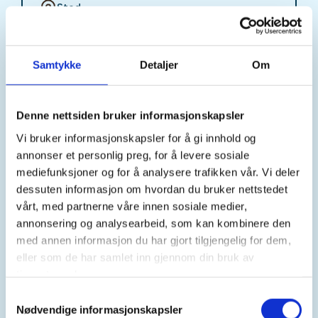
Sted
Samtykke
Detaljer
Om
Tid
06. Apr 2026
Denne nettsiden bruker informasjonskapsler
Kl. 10.00 - 12.00
Vi bruker informasjonskapsler for å gi innhold og
annonser et personlig preg, for å levere sosiale
mediefunksjoner og for å analysere trafikken vår. Vi deler
Arrangør
dessuten informasjon om hvordan du bruker nettstedet
Eidskog JFF
vårt, med partnerne våre innen sosiale medier,
annonsering og analysearbeid, som kan kombinere den
med annen informasjon du har gjort tilgjengelig for dem,
Kontaktperson
eller som de har samlet inn gjennom din bruk av
tjenestene deres.
https://90063058
Samtykkevalg
kjelleiriks@hotmail.com
Nødvendige informasjonskapsler