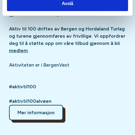
Avslå
Generelle vilkår:
Les våre
generelle vilkår
som
gjelder all deltakelse på våre aktiviteter.
Aktiv til 100 driftes av Bergen og Hordaland Turlag
og turene gjennomføres av frivillige. Vi oppfordrer
deg til å støtte opp om våre tilbud gjennom å bli
medlem
.
Aktiviteten er i BergenVest
#aktivtil100
#aktivtil100alvøen
Mer informasjon