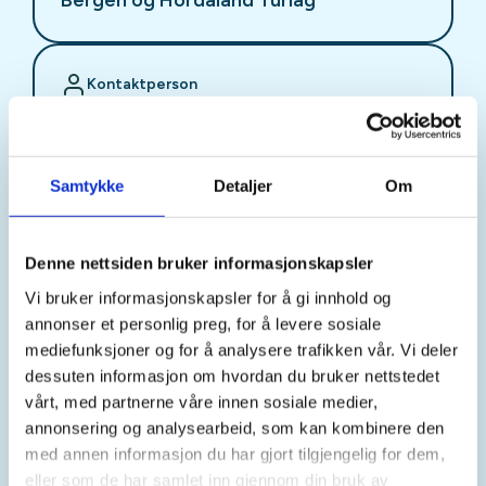
Kontaktperson
Bergen og Hordaland Turlag
https://55335810
bht@dnt.no
Samtykke
Detaljer
Om
Turen er en del av konseptet "Aktiv til 100" som er
Denne nettsiden bruker informasjonskapsler
et turtilbud som består av enkle turer på dagtid
med fast oppmøtetid og –sted. Det legges stor
Vi bruker informasjonskapsler for å gi innhold og
vekt på et sosialt og inkluderende fellesskap.
annonser et personlig preg, for å levere sosiale
mediefunksjoner og for å analysere trafikken vår. Vi deler
Turbeskrivelse:
På torsdager går vi tur i Alvøen.
dessuten informasjon om hvordan du bruker nettstedet
Turene går hver torsdag bortsett fra i ferier og på
vårt, med partnerne våre innen sosiale medier,
offentlige høytidsdager. Turene varer i ca. 2-3
annonsering og analysearbeid, som kan kombinere den
timer, og går både på grusvei og i terreng. Vi spiser
med annen informasjon du har gjort tilgjengelig for dem,
gjerne lunsj underveis/etter turen, så ta gjerne med
eller som de har samlet inn gjennom din bruk av