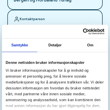
Kontaktperson
Bergen og Hordaland Turlag
https://55335810
bht@dnt.no
Samtykke
Detaljer
Om
Turen er en del av konseptet "Aktiv til 100" som er
et turtilbud som består av enkle turer på dagtid
Denne nettsiden bruker informasjonskapsler
med fast oppmøtetid og –sted. Det legges stor
Vi bruker informasjonskapsler for å gi innhold og
vekt på et sosialt og inkluderende fellesskap.
annonser et personlig preg, for å levere sosiale
mediefunksjoner og for å analysere trafikken vår. Vi deler
Turbeskrivelse:
På tirsdager går vi tur på Fløyen.
dessuten informasjon om hvordan du bruker nettstedet
Turene går hver tirsdag bortsett fra i ferier og på
vårt, med partnerne våre innen sosiale medier,
offentlige høytidsdager. Turene varer i ca. 2-3
annonsering og analysearbeid, som kan kombinere den
timer, og går hovedsakelig på grusvei og kan hende
med annen informasjon du har gjort tilgjengelig for dem,
noe i terreng. Det er mange veier og stier å velge