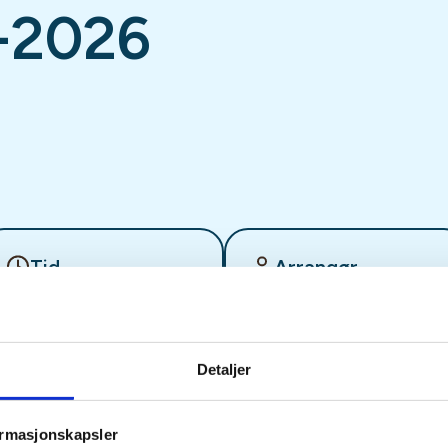
-2026
Tid
Arrangør
26. Mar 2026
Sandefjord JFF
Kl. 18.00 - 21.00
Detaljer
 med fluebinding for alle over 12
ormasjonskapsler
lån av foreningen. Det vil være