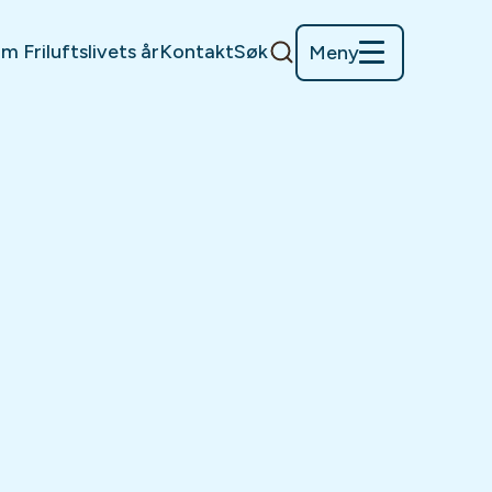
m Friluftslivets år
Kontakt
Søk
Meny