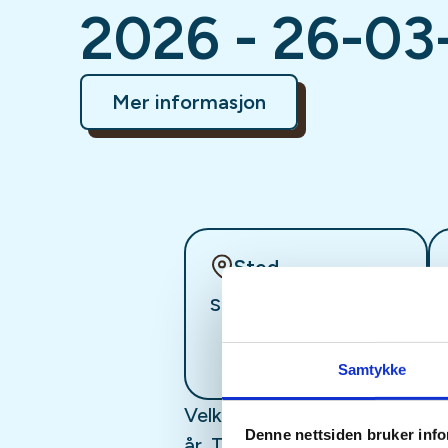
2026 - 26-03
Mer informasjon
Sted
Sandefjord
Samtykke
Velkommen til sosiale kvelder
Denne nettsiden bruker inf
år. Ta med eget utstyr, eller 