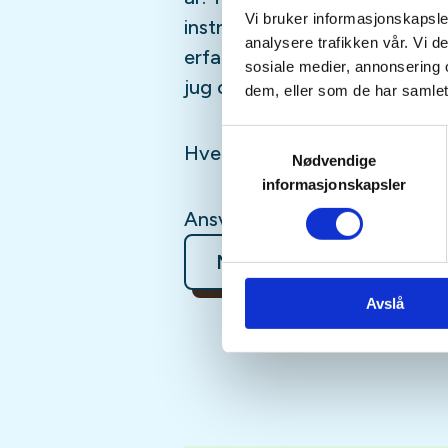
Vi bruker informasjonskapsler
instruktører til stede, og go
analysere trafikken vår. Vi 
erfarne til å plukke opp noen t
sosiale medier, annonsering 
jug og skryt faktor.)
dem, eller som de har samlet
Samtykkevalg
Hver torsdag fra 22/01-26 ti
Nødvendige
informasjonskapsler
Ansvarlige er Anette Vibeto (
Mer informasjon
Avslå