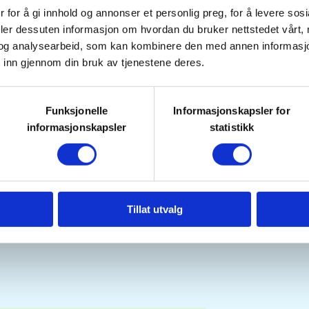
 for å gi innhold og annonser et personlig preg, for å levere sos
de muligheter for både nye og
deler dessuten informasjon om hvordan du bruker nettstedet vårt,
ips og triks. (Blir selvfølgelig høy
og analysearbeid, som kan kombinere den med annen informasjon d
 inn gjennom din bruk av tjenestene deres.
l og med 28/05-26
Funksjonelle
Informasjonskapsler for
informasjonskapsler
statistikk
tlf 402 29 717).
Tillat utvalg