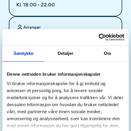
Kl. 18.00 - 22.00
Arrangør
Stjørdal JFF
Samtykke
Detaljer
Om
Kontaktperson
sjffung@outlook.com
Denne nettsiden bruker informasjonskapsler
Vi bruker informasjonskapsler for å gi innhold og
Fast fredagsmøte i
annonser et personlig preg, for å levere sosiale
Ungdomsutvalget SJFF
mediefunksjoner og for å analysere trafikken vår. Vi deler
dessuten informasjon om hvordan du bruker nettstedet
(SJFFU)
vårt, med partnerne våre innen sosiale medier,
annonsering og analysearbeid, som kan kombinere den
med annen informasjon du har gjort tilgjengelig for dem,