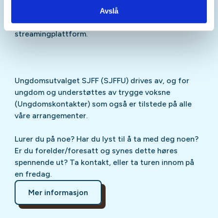
Sjekk gjerne ut
SJFFU
på
Instagram
,
Facebook
,
Avslå
TikTok
og vår egen
podcast
på din favoritt-
streamingplattform.
Ungdomsutvalget SJFF (SJFFU) drives av, og for
ungdom og understøttes av trygge voksne
(Ungdomskontakter) som også er tilstede på alle
våre arrangementer.
Lurer du på noe? Har du lyst til å ta med deg noen?
Er du forelder/foresatt og synes dette høres
spennende ut? Ta kontakt, eller ta turen innom på
en fredag.
Mer informasjon