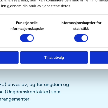
tetskalender og på sosiale medier
og analysearbeid, som kan kombinere den med annen informasjon d
 inn gjennom din bruk av tjenestene deres.
Funksjonelle
Informasjonskapsler for
sfrie, og er for deg som er
informasjonskapsler
statistikk
ngdomsmedlem
(opp til 26år)
tagram
,
Facebook
,
TikTok
og vår
-streamingplattform.
Tillat utvalg
U) drives av, og for ungdom og
sne (Ungdomskontakter) som
 arrangementer.