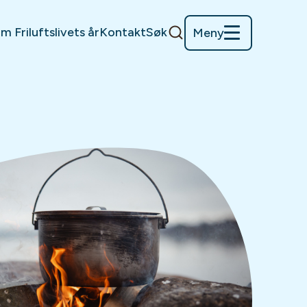
m Friluftslivets år
Kontakt
Søk
Meny