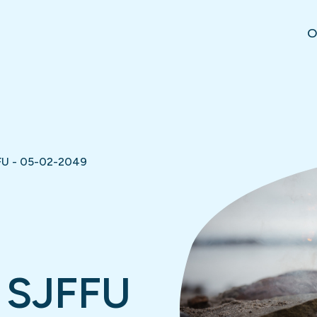
O
FU - 05-02-2049
 SJFFU