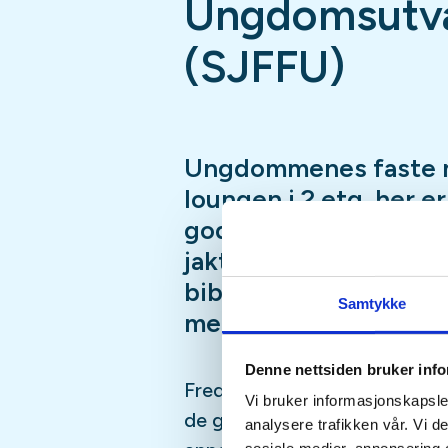
Ungdomsutva
(SJFFU)
Ungdommenes faste 
loungen i 2.etg, her e
god prat i godt selsk
jaktsimulator, biljard
bibliotek, Podcast-in
Samtykke
mer
Denne nettsiden bruker inf
Fredagsmøtene er fast, hver 
Vi bruker informasjonskapsler
de gangene vi er borte på fisk
analysere trafikken vår. Vi 