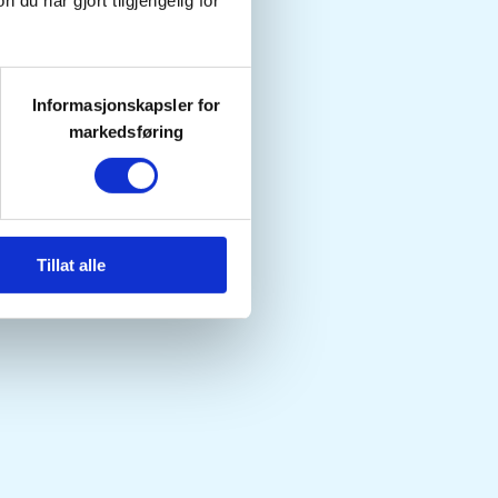
u har gjort tilgjengelig for
Informasjonskapsler for
markedsføring
Tillat alle