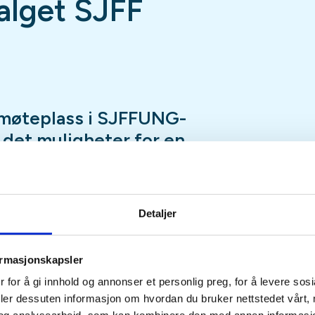
lget SJFF
møteplass i SJFFUNG-
r det muligheter for en
ap, luftgeværskyting,
, en tur innom utvalgets
nspilling og mye, mye
Detaljer
ormasjonskapsler
fredag hele året med unntak av
 for å gi innhold og annonser et personlig preg, for å levere sos
eturer, hytteturer, jakt eller
deler dessuten informasjon om hvordan du bruker nettstedet vårt,