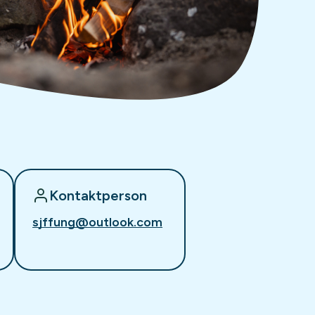
Kontaktperson
sjffung@outlook.com