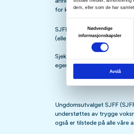
annet moro, følg med i aktivi
sosiale medier, annonsering 
dem, eller som de har samlet
for kommende aktiviteter!
Samtykkevalg
Nødvendige
SJFFUNGs arrangementer er ru
informasjonskapsler
(eller har lyst til å bli)
barn/u
Sjekk gjerne ut
SJFFU
på
Ins
egen
podcast
på din favoritt
Avslå
Ungdomsutvalget SJFF (SJFF
understøttes av trygge vok
også er tilstede på alle våre