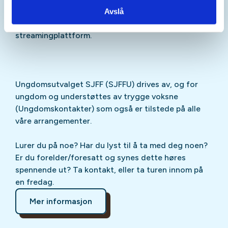
Sjekk gjerne ut
SJFFU
på
Instagram
,
Facebook
,
Avslå
TikTok
og vår egen
podcast
på din favoritt-
streamingplattform.
Ungdomsutvalget SJFF (SJFFU) drives av, og for
ungdom og understøttes av trygge voksne
(Ungdomskontakter) som også er tilstede på alle
våre arrangementer.
Lurer du på noe? Har du lyst til å ta med deg noen?
Er du forelder/foresatt og synes dette høres
spennende ut? Ta kontakt, eller ta turen innom på
en fredag.
Mer informasjon