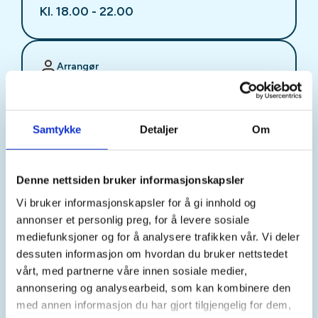
Kl. 18.00 - 22.00
Arrangør
Stjørdal JFF
Samtykke
Detaljer
Om
Kontaktperson
sjffung@outlook.com
Denne nettsiden bruker informasjonskapsler
Vi bruker informasjonskapsler for å gi innhold og
Fast fredagsmøte i
annonser et personlig preg, for å levere sosiale
Ungdomsutvalget SJFF
mediefunksjoner og for å analysere trafikken vår. Vi deler
dessuten informasjon om hvordan du bruker nettstedet
(SJFFU)
vårt, med partnerne våre innen sosiale medier,
annonsering og analysearbeid, som kan kombinere den
med annen informasjon du har gjort tilgjengelig for dem,