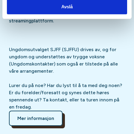
Sjekk gjerne ut
SJFFU
på
Instagram
,
Facebook
,
Avslå
TikTok
og vår egen
podcast
på din favoritt-
streamingplattform.
Ungdomsutvalget SJFF (SJFFU) drives av, og for
ungdom og understøttes av trygge voksne
(Ungdomskontakter) som også er tilstede på alle
våre arrangementer.
Lurer du på noe? Har du lyst til å ta med deg noen?
Er du forelder/foresatt og synes dette høres
spennende ut? Ta kontakt, eller ta turen innom på
en fredag.
Mer informasjon