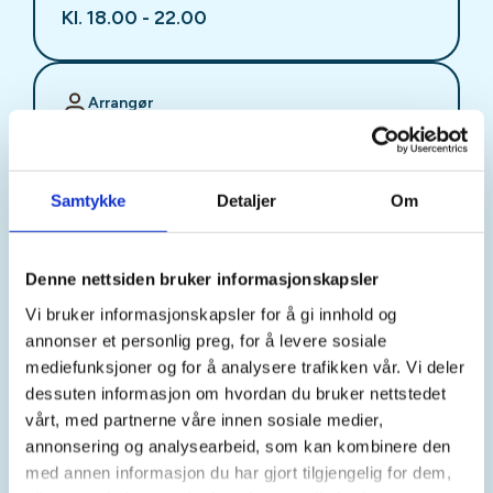
Kl. 18.00 - 22.00
Arrangør
Stjørdal JFF
Samtykke
Detaljer
Om
Kontaktperson
sjffung@outlook.com
Denne nettsiden bruker informasjonskapsler
Vi bruker informasjonskapsler for å gi innhold og
Fast fredagsmøte i
annonser et personlig preg, for å levere sosiale
Ungdomsutvalget SJFF
mediefunksjoner og for å analysere trafikken vår. Vi deler
dessuten informasjon om hvordan du bruker nettstedet
(SJFFU)
vårt, med partnerne våre innen sosiale medier,
annonsering og analysearbeid, som kan kombinere den
med annen informasjon du har gjort tilgjengelig for dem,