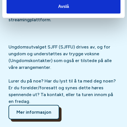
Sjekk gjerne ut
SJFFU
på
Instagram
,
Facebook
,
Avslå
TikTok
og vår egen
podcast
på din favoritt-
streamingplattform.
Ungdomsutvalget SJFF (SJFFU) drives av, og for
ungdom og understøttes av trygge voksne
(Ungdomskontakter) som også er tilstede på alle
våre arrangementer.
Lurer du på noe? Har du lyst til å ta med deg noen?
Er du forelder/foresatt og synes dette høres
spennende ut? Ta kontakt, eller ta turen innom på
en fredag.
Mer informasjon