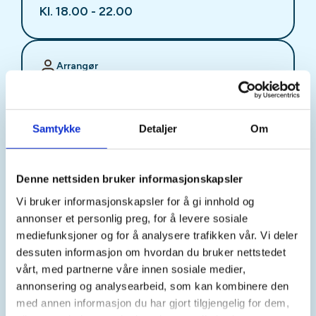
Kl. 18.00 - 22.00
Arrangør
Stjørdal JFF
Samtykke
Detaljer
Om
Kontaktperson
sjffung@outlook.com
Denne nettsiden bruker informasjonskapsler
Vi bruker informasjonskapsler for å gi innhold og
Fast fredagsmøte i
annonser et personlig preg, for å levere sosiale
Ungdomsutvalget SJFF
mediefunksjoner og for å analysere trafikken vår. Vi deler
dessuten informasjon om hvordan du bruker nettstedet
(SJFFU)
vårt, med partnerne våre innen sosiale medier,
annonsering og analysearbeid, som kan kombinere den
med annen informasjon du har gjort tilgjengelig for dem,