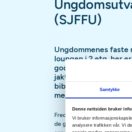
Ungdomsutva
(SJFFU)
Ungdommenes faste 
loungen i 2.etg, her e
god prat i godt selsk
jaktsimulator, biljard
bibliotek, Podcast-in
Samtykke
mer
Denne nettsiden bruker inf
Fredagsmøtene er fast, hver 
Vi bruker informasjonskapsler
de gangene vi er borte på fisk
analysere trafikken vår. Vi 