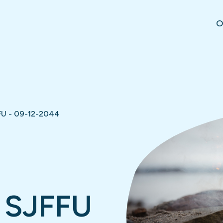
O
FU - 09-12-2044
 SJFFU