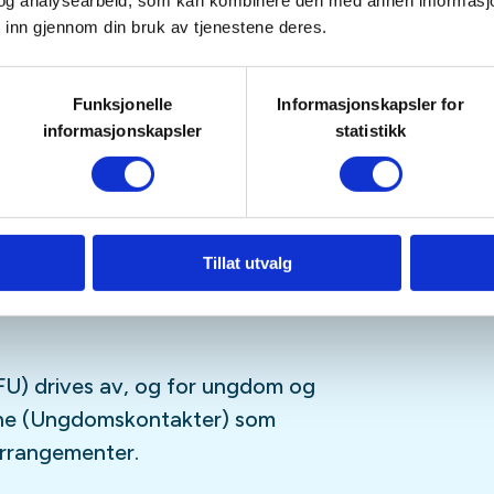
tetskalender og på sosiale medier
og analysearbeid, som kan kombinere den med annen informasjon d
 inn gjennom din bruk av tjenestene deres.
Funksjonelle
Informasjonskapsler for
sfrie, og er for deg som er
informasjonskapsler
statistikk
ngdomsmedlem
(opp til 26år)
tagram
,
Facebook
,
TikTok
og vår
-streamingplattform.
Tillat utvalg
U) drives av, og for ungdom og
sne (Ungdomskontakter) som
 arrangementer.