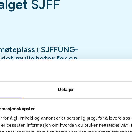
lget SJFF
møteplass i SJFFUNG-
r det muligheter for en
ap, luftgeværskyting,
, en tur innom utvalgets
nspilling og mye, mye
Detaljer
ormasjonskapsler
fredag hele året med unntak av
 for å gi innhold og annonser et personlig preg, for å levere sos
eturer, hytteturer, jakt eller
deler dessuten informasjon om hvordan du bruker nettstedet vårt,