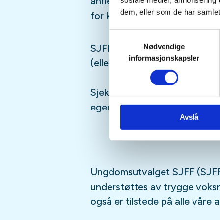
annet moro, følg med i aktivi
sosiale medier, annonsering 
dem, eller som de har samlet
for kommende aktiviteter!
Samtykkevalg
Nødvendige
SJFFUNGs arrangementer er ru
informasjonskapsler
(eller har lyst til å bli)
barn/u
Sjekk gjerne ut
SJFFU
på
Ins
egen
podcast
på din favoritt
Avslå
Ungdomsutvalget SJFF (SJFF
understøttes av trygge vok
også er tilstede på alle våre