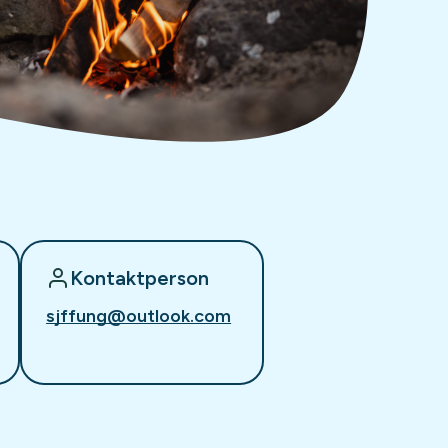
Kontaktperson
sjffung@outlook.com