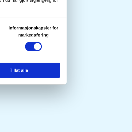
u har gjort tilgjengelig for
Informasjonskapsler for
markedsføring
Tillat alle