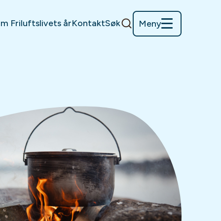
m Friluftslivets år
Kontakt
Søk
Meny