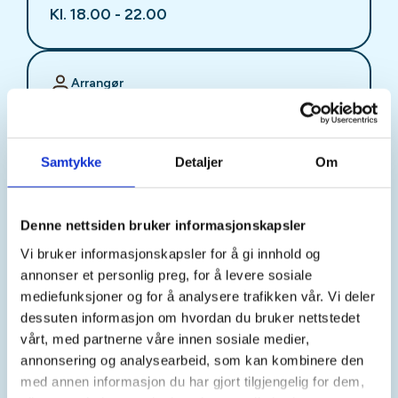
Kl. 18.00 - 22.00
Arrangør
Stjørdal JFF
Samtykke
Detaljer
Om
Kontaktperson
sjffung@outlook.com
Denne nettsiden bruker informasjonskapsler
Vi bruker informasjonskapsler for å gi innhold og
Fast fredagsmøte i
annonser et personlig preg, for å levere sosiale
Ungdomsutvalget SJFF
mediefunksjoner og for å analysere trafikken vår. Vi deler
dessuten informasjon om hvordan du bruker nettstedet
(SJFFU)
vårt, med partnerne våre innen sosiale medier,
annonsering og analysearbeid, som kan kombinere den
med annen informasjon du har gjort tilgjengelig for dem,