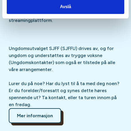
Sjekk gjerne ut
SJFFU
på
Instagram
,
Facebook
,
Avslå
TikTok
og vår egen
podcast
på din favoritt-
streamingplattform.
Ungdomsutvalget SJFF (SJFFU) drives av, og for
ungdom og understøttes av trygge voksne
(Ungdomskontakter) som også er tilstede på alle
våre arrangementer.
Lurer du på noe? Har du lyst til å ta med deg noen?
Er du forelder/foresatt og synes dette høres
spennende ut? Ta kontakt, eller ta turen innom på
en fredag.
Mer informasjon