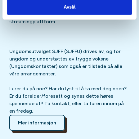
Sjekk gjerne ut
SJFFU
på
Instagram
,
Facebook
,
Avslå
TikTok
og vår egen
podcast
på din favoritt-
streamingplattform.
Ungdomsutvalget SJFF (SJFFU) drives av, og for
ungdom og understøttes av trygge voksne
(Ungdomskontakter) som også er tilstede på alle
våre arrangementer.
Lurer du på noe? Har du lyst til å ta med deg noen?
Er du forelder/foresatt og synes dette høres
spennende ut? Ta kontakt, eller ta turen innom på
en fredag.
Mer informasjon