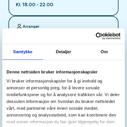
Kl. 18.00 - 22.00
Arrangør
Stjørdal JFF
Samtykke
Detaljer
Om
Kontaktperson
sjffung@outlook.com
Denne nettsiden bruker informasjonskapsler
Vi bruker informasjonskapsler for å gi innhold og
Fast fredagsmøte i
annonser et personlig preg, for å levere sosiale
Ungdomsutvalget SJFF
mediefunksjoner og for å analysere trafikken vår. Vi deler
dessuten informasjon om hvordan du bruker nettstedet
(SJFFU)
vårt, med partnerne våre innen sosiale medier,
annonsering og analysearbeid, som kan kombinere den
med annen informasjon du har gjort tilgjengelig for dem,