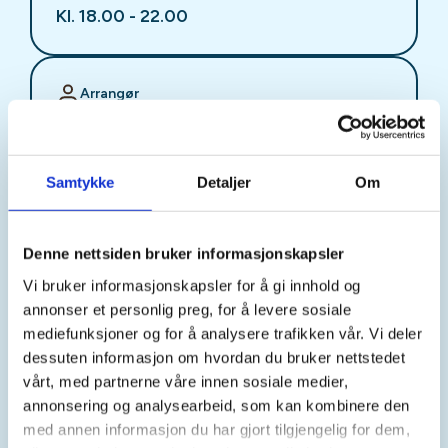
Kl. 18.00 - 22.00
Arrangør
Stjørdal JFF
Samtykke
Detaljer
Om
Kontaktperson
sjffung@outlook.com
Denne nettsiden bruker informasjonskapsler
Vi bruker informasjonskapsler for å gi innhold og
Fast fredagsmøte i
annonser et personlig preg, for å levere sosiale
Ungdomsutvalget SJFF
mediefunksjoner og for å analysere trafikken vår. Vi deler
dessuten informasjon om hvordan du bruker nettstedet
(SJFFU)
vårt, med partnerne våre innen sosiale medier,
annonsering og analysearbeid, som kan kombinere den
med annen informasjon du har gjort tilgjengelig for dem,