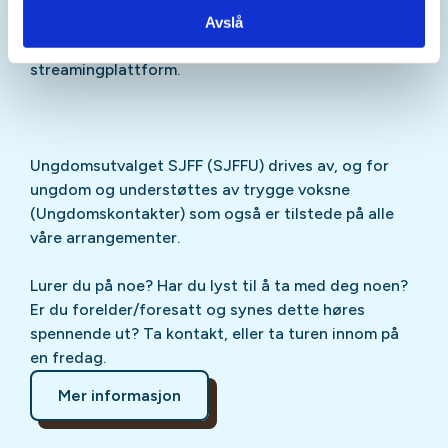
Sjekk gjerne ut
SJFFU
på
Instagram
,
Facebook
,
Avslå
TikTok
og vår egen
podcast
på din favoritt-
streamingplattform.
Ungdomsutvalget SJFF (SJFFU) drives av, og for
ungdom og understøttes av trygge voksne
(Ungdomskontakter) som også er tilstede på alle
våre arrangementer.
Lurer du på noe? Har du lyst til å ta med deg noen?
Er du forelder/foresatt og synes dette høres
spennende ut? Ta kontakt, eller ta turen innom på
en fredag.
Mer informasjon