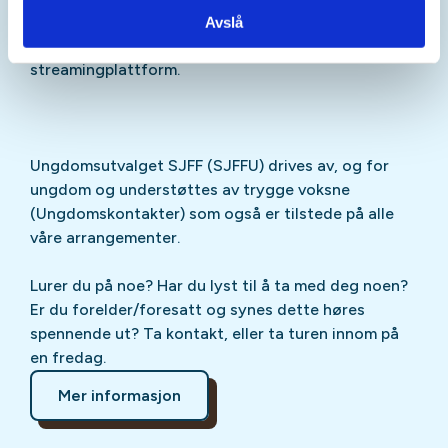
Sjekk gjerne ut
SJFFU
på
Instagram
,
Facebook
,
Avslå
TikTok
og vår egen
podcast
på din favoritt-
streamingplattform.
Ungdomsutvalget SJFF (SJFFU) drives av, og for
ungdom og understøttes av trygge voksne
(Ungdomskontakter) som også er tilstede på alle
våre arrangementer.
Lurer du på noe? Har du lyst til å ta med deg noen?
Er du forelder/foresatt og synes dette høres
spennende ut? Ta kontakt, eller ta turen innom på
en fredag.
Mer informasjon