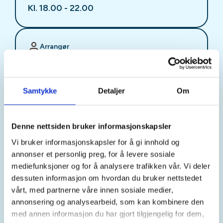
Kl. 18.00 - 22.00
Arrangør
Stjørdal JFF
Samtykke
Detaljer
Om
Kontaktperson
sjffung@outlook.com
Denne nettsiden bruker informasjonskapsler
Vi bruker informasjonskapsler for å gi innhold og
Fast fredagsmøte i
annonser et personlig preg, for å levere sosiale
Ungdomsutvalget SJFF
mediefunksjoner og for å analysere trafikken vår. Vi deler
dessuten informasjon om hvordan du bruker nettstedet
(SJFFU)
vårt, med partnerne våre innen sosiale medier,
annonsering og analysearbeid, som kan kombinere den
med annen informasjon du har gjort tilgjengelig for dem,