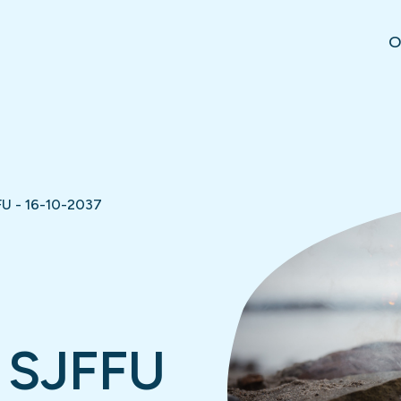
O
U - 16-10-2037
 SJFFU