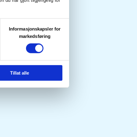
u har gjort tilgjengelig for
Informasjonskapsler for
markedsføring
Tillat alle