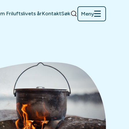
m Friluftslivets år
Kontakt
Søk
Meny