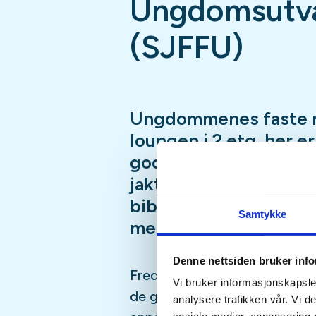
Ungdomsutva
(SJFFU)
Ungdommenes faste 
loungen i 2.etg, her e
god prat i godt selsk
jaktsimulator, biljard
bibliotek, Podcast-in
Samtykke
mer
Denne nettsiden bruker inf
Fredagsmøtene er fast, hver 
Vi bruker informasjonskapsler
de gangene vi er borte på fisk
analysere trafikken vår. Vi 