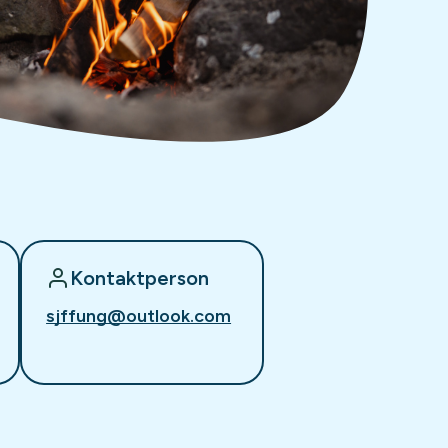
Kontaktperson
sjffung@outlook.com