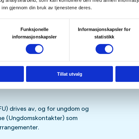
tetskalender og på sosiale medier
og analysearbeid, som kan kombinere den med annen informasjon d
 inn gjennom din bruk av tjenestene deres.
Funksjonelle
Informasjonskapsler for
sfrie, og er for deg som er
informasjonskapsler
statistikk
ngdomsmedlem
(opp til 26år)
tagram
,
Facebook
,
TikTok
og vår
-streamingplattform.
Tillat utvalg
U) drives av, og for ungdom og
sne (Ungdomskontakter) som
 arrangementer.