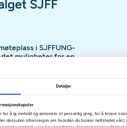
lget SJFF
møteplass i SJFFUNG-
r det muligheter for en
ap, luftgeværskyting,
, en tur innom utvalgets
nspilling og mye, mye
Detaljer
ormasjonskapsler
fredag hele året med unntak av
 for å gi innhold og annonser et personlig preg, for å levere sos
eturer, hytteturer, jakt eller
deler dessuten informasjon om hvordan du bruker nettstedet vårt,