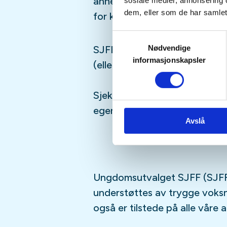
annet moro, følg med i aktivi
sosiale medier, annonsering 
dem, eller som de har samlet
for kommende aktiviteter!
Samtykkevalg
Nødvendige
SJFFUNGs arrangementer er ru
informasjonskapsler
(eller har lyst til å bli)
barn/u
Sjekk gjerne ut
SJFFU
på
Ins
egen
podcast
på din favoritt
Avslå
Ungdomsutvalget SJFF (SJFF
understøttes av trygge vok
også er tilstede på alle våre