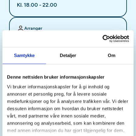
Kl. 18.00 - 22.00
Arrangør
Stjørdal JFF
Samtykke
Detaljer
Om
Kontaktperson
sjffung@outlook.com
Denne nettsiden bruker informasjonskapsler
Vi bruker informasjonskapsler for å gi innhold og
Fast fredagsmøte i
annonser et personlig preg, for å levere sosiale
Ungdomsutvalget SJFF
mediefunksjoner og for å analysere trafikken vår. Vi deler
dessuten informasjon om hvordan du bruker nettstedet
(SJFFU)
vårt, med partnerne våre innen sosiale medier,
annonsering og analysearbeid, som kan kombinere den
med annen informasjon du har gjort tilgjengelig for dem,