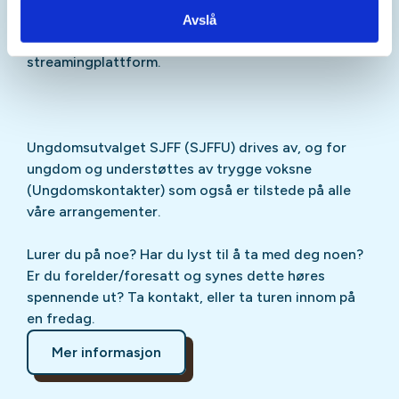
Sjekk gjerne ut
SJFFU
på
Instagram
,
Facebook
,
Avslå
TikTok
og vår egen
podcast
på din favoritt-
streamingplattform.
Ungdomsutvalget SJFF (SJFFU) drives av, og for
ungdom og understøttes av trygge voksne
(Ungdomskontakter) som også er tilstede på alle
våre arrangementer.
Lurer du på noe? Har du lyst til å ta med deg noen?
Er du forelder/foresatt og synes dette høres
spennende ut? Ta kontakt, eller ta turen innom på
en fredag.
Mer informasjon