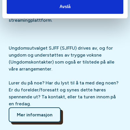
Sjekk gjerne ut
SJFFU
på
Instagram
,
Facebook
,
Avslå
TikTok
og vår egen
podcast
på din favoritt-
streamingplattform.
Ungdomsutvalget SJFF (SJFFU) drives av, og for
ungdom og understøttes av trygge voksne
(Ungdomskontakter) som også er tilstede på alle
våre arrangementer.
Lurer du på noe? Har du lyst til å ta med deg noen?
Er du forelder/foresatt og synes dette høres
spennende ut? Ta kontakt, eller ta turen innom på
en fredag.
Mer informasjon