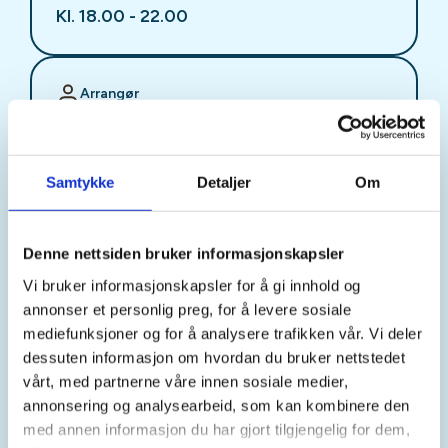
Kl. 18.00 - 22.00
Arrangør
Stjørdal JFF
Samtykke
Detaljer
Om
Kontaktperson
sjffung@outlook.com
Denne nettsiden bruker informasjonskapsler
Vi bruker informasjonskapsler for å gi innhold og
Fast fredagsmøte i
annonser et personlig preg, for å levere sosiale
Ungdomsutvalget SJFF
mediefunksjoner og for å analysere trafikken vår. Vi deler
dessuten informasjon om hvordan du bruker nettstedet
(SJFFU)
vårt, med partnerne våre innen sosiale medier,
annonsering og analysearbeid, som kan kombinere den
med annen informasjon du har gjort tilgjengelig for dem,