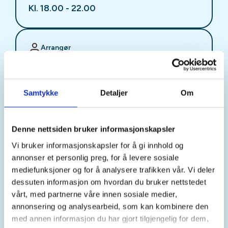
Kl. 18.00 - 22.00
Arrangør
Stjørdal JFF
Samtykke
Detaljer
Om
Kontaktperson
sjffung@outlook.com
Denne nettsiden bruker informasjonskapsler
Vi bruker informasjonskapsler for å gi innhold og
Fast fredagsmøte i
annonser et personlig preg, for å levere sosiale
Ungdomsutvalget SJFF
mediefunksjoner og for å analysere trafikken vår. Vi deler
dessuten informasjon om hvordan du bruker nettstedet
(SJFFU)
vårt, med partnerne våre innen sosiale medier,
annonsering og analysearbeid, som kan kombinere den
med annen informasjon du har gjort tilgjengelig for dem,