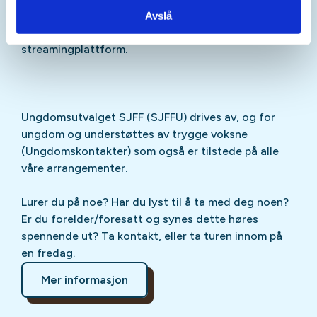
Sjekk gjerne ut
SJFFU
på
Instagram
,
Facebook
,
Avslå
TikTok
og vår egen
podcast
på din favoritt-
streamingplattform.
Ungdomsutvalget SJFF (SJFFU) drives av, og for
ungdom og understøttes av trygge voksne
(Ungdomskontakter) som også er tilstede på alle
våre arrangementer.
Lurer du på noe? Har du lyst til å ta med deg noen?
Er du forelder/foresatt og synes dette høres
spennende ut? Ta kontakt, eller ta turen innom på
en fredag.
Mer informasjon