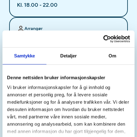
Kl. 18.00 - 22.00
Arrangør
Stjørdal JFF
Samtykke
Detaljer
Om
Kontaktperson
sjffung@outlook.com
Denne nettsiden bruker informasjonskapsler
Vi bruker informasjonskapsler for å gi innhold og
Fast fredagsmøte i
annonser et personlig preg, for å levere sosiale
Ungdomsutvalget SJFF
mediefunksjoner og for å analysere trafikken vår. Vi deler
dessuten informasjon om hvordan du bruker nettstedet
(SJFFU)
vårt, med partnerne våre innen sosiale medier,
annonsering og analysearbeid, som kan kombinere den
med annen informasjon du har gjort tilgjengelig for dem,