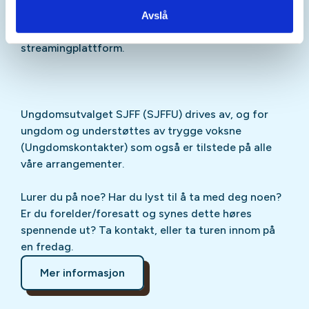
Sjekk gjerne ut
SJFFU
på
Instagram
,
Facebook
,
Avslå
TikTok
og vår egen
podcast
på din favoritt-
streamingplattform.
Ungdomsutvalget SJFF (SJFFU) drives av, og for
ungdom og understøttes av trygge voksne
(Ungdomskontakter) som også er tilstede på alle
våre arrangementer.
Lurer du på noe? Har du lyst til å ta med deg noen?
Er du forelder/foresatt og synes dette høres
spennende ut? Ta kontakt, eller ta turen innom på
en fredag.
Mer informasjon