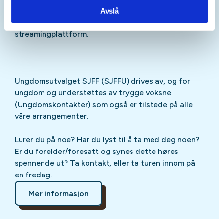
Sjekk gjerne ut
SJFFU
på
Instagram
,
Facebook
,
Avslå
TikTok
og vår egen
podcast
på din favoritt-
streamingplattform.
Ungdomsutvalget SJFF (SJFFU) drives av, og for
ungdom og understøttes av trygge voksne
(Ungdomskontakter) som også er tilstede på alle
våre arrangementer.
Lurer du på noe? Har du lyst til å ta med deg noen?
Er du forelder/foresatt og synes dette høres
spennende ut? Ta kontakt, eller ta turen innom på
en fredag.
Mer informasjon