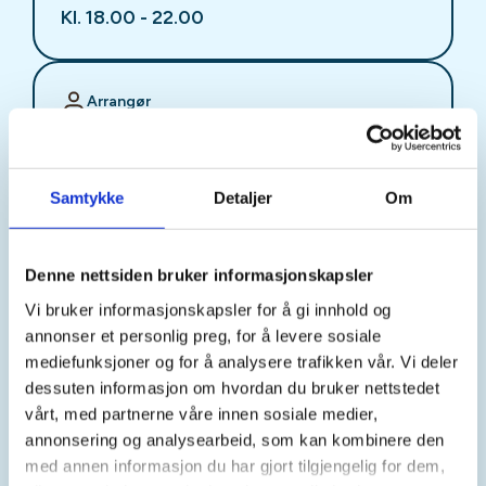
Kl. 18.00 - 22.00
Arrangør
Stjørdal JFF
Samtykke
Detaljer
Om
Kontaktperson
sjffung@outlook.com
Denne nettsiden bruker informasjonskapsler
Vi bruker informasjonskapsler for å gi innhold og
Fast fredagsmøte i
annonser et personlig preg, for å levere sosiale
Ungdomsutvalget SJFF
mediefunksjoner og for å analysere trafikken vår. Vi deler
dessuten informasjon om hvordan du bruker nettstedet
(SJFFU)
vårt, med partnerne våre innen sosiale medier,
annonsering og analysearbeid, som kan kombinere den
med annen informasjon du har gjort tilgjengelig for dem,