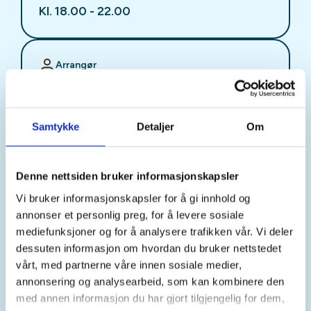
Kl. 18.00 - 22.00
Arrangør
Stjørdal JFF
Samtykke
Detaljer
Om
Kontaktperson
sjffung@outlook.com
Denne nettsiden bruker informasjonskapsler
Vi bruker informasjonskapsler for å gi innhold og
Fast fredagsmøte i
annonser et personlig preg, for å levere sosiale
Ungdomsutvalget SJFF
mediefunksjoner og for å analysere trafikken vår. Vi deler
dessuten informasjon om hvordan du bruker nettstedet
(SJFFU)
vårt, med partnerne våre innen sosiale medier,
annonsering og analysearbeid, som kan kombinere den
med annen informasjon du har gjort tilgjengelig for dem,