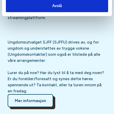
Sjekk gjerne ut
SJFFU
på
Instagram
,
Facebook
,
Avslå
TikTok
og vår egen
podcast
på din favoritt-
streamingplattform.
Ungdomsutvalget SJFF (SJFFU) drives av, og for
ungdom og understøttes av trygge voksne
(Ungdomskontakter) som også er tilstede på alle
våre arrangementer.
Lurer du på noe? Har du lyst til å ta med deg noen?
Er du forelder/foresatt og synes dette høres
spennende ut? Ta kontakt, eller ta turen innom på
en fredag.
Mer informasjon