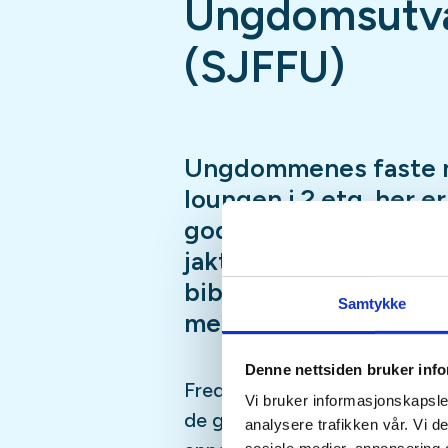
Ungdomsutva
(SJFFU)
Ungdommenes faste 
loungen i 2.etg, her e
god prat i godt selsk
jaktsimulator, biljard
bibliotek, Podcast-in
Samtykke
mer
Denne nettsiden bruker inf
Fredagsmøtene er fast, hver 
Vi bruker informasjonskapsler
de gangene vi er borte på fisk
analysere trafikken vår. Vi 