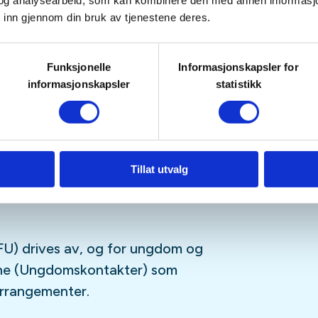
tetskalender og på sosiale medier
og analysearbeid, som kan kombinere den med annen informasjon d
 inn gjennom din bruk av tjenestene deres.
Funksjonelle
Informasjonskapsler for
sfrie, og er for deg som er
informasjonskapsler
statistikk
ngdomsmedlem
(opp til 26år)
tagram
,
Facebook
,
TikTok
og vår
-streamingplattform.
Tillat utvalg
U) drives av, og for ungdom og
sne (Ungdomskontakter) som
 arrangementer.