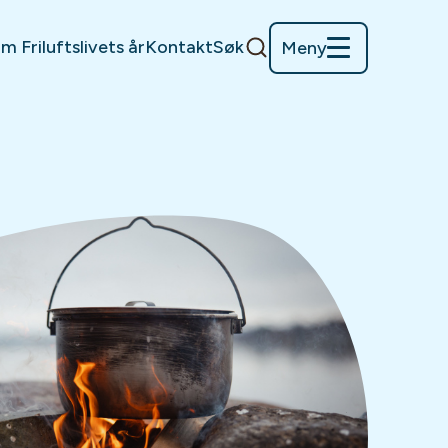
m Friluftslivets år
Kontakt
Søk
Meny