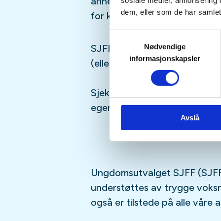
annet moro, følg med i aktivi
sosiale medier, annonsering 
dem, eller som de har samlet
for kommende aktiviteter!
Samtykkevalg
Nødvendige
SJFFUNGs arrangementer er ru
informasjonskapsler
(eller har lyst til å bli)
barn/u
Sjekk gjerne ut
SJFFU
på
Ins
egen
podcast
på din favoritt
Avslå
Ungdomsutvalget SJFF (SJFF
understøttes av trygge vok
også er tilstede på alle våre