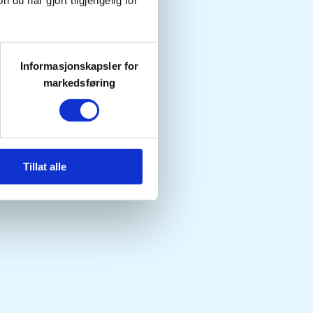
u har gjort tilgjengelig for
Informasjonskapsler for
markedsføring
Tillat alle