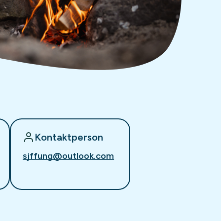
Kontaktperson
sjffung@outlook.com