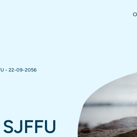
O
FU - 22-09-2056
 SJFFU