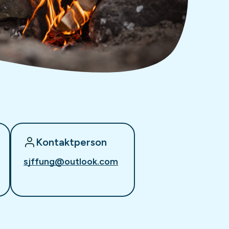
Kontaktperson
sjffung@outlook.com