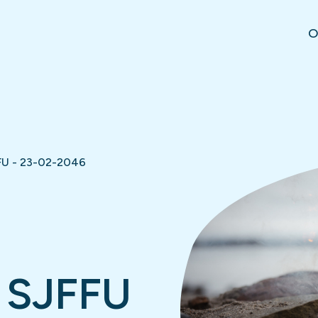
O
FU - 23-02-2046
 SJFFU