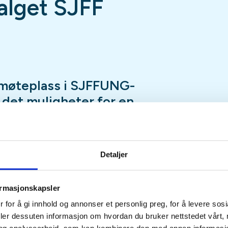
lget SJFF
møteplass i SJFFUNG-
r det muligheter for en
ap, luftgeværskyting,
, en tur innom utvalgets
nspilling og mye, mye
Detaljer
ormasjonskapsler
fredag hele året med unntak av
 for å gi innhold og annonser et personlig preg, for å levere sos
eturer, hytteturer, jakt eller
deler dessuten informasjon om hvordan du bruker nettstedet vårt,