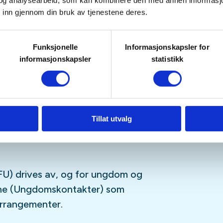
tetskalender og på sosiale medier
og analysearbeid, som kan kombinere den med annen informasjon d
 inn gjennom din bruk av tjenestene deres.
Funksjonelle
Informasjonskapsler for
sfrie, og er for deg som er
informasjonskapsler
statistikk
ngdomsmedlem
(opp til 26år)
tagram
,
Facebook
,
TikTok
og vår
-streamingplattform.
Tillat utvalg
U) drives av, og for ungdom og
sne (Ungdomskontakter) som
 arrangementer.