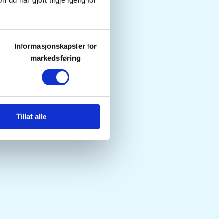
u har gjort tilgjengelig for
Informasjonskapsler for
markedsføring
Tillat alle