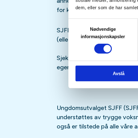
annet moro, følg med i aktivi
sosiale medier, annonsering 
dem, eller som de har samlet
for kommende aktiviteter!
Samtykkevalg
Nødvendige
SJFFUNGs arrangementer er ru
informasjonskapsler
(eller har lyst til å bli)
barn/u
Sjekk gjerne ut
SJFFU
på
Ins
egen
podcast
på din favoritt
Avslå
Ungdomsutvalget SJFF (SJFF
understøttes av trygge vok
også er tilstede på alle våre