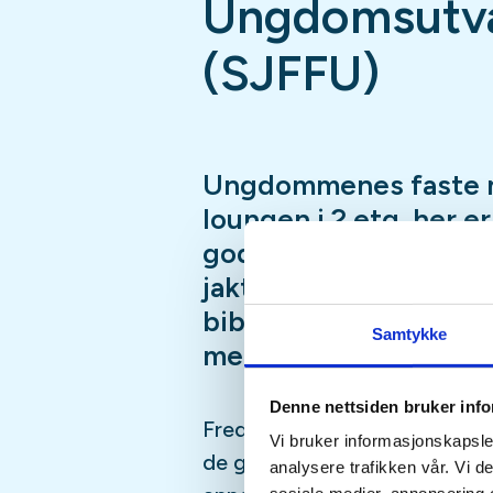
Ungdomsutva
(SJFFU)
Ungdommenes faste 
loungen i 2.etg, her e
god prat i godt selsk
jaktsimulator, biljard
bibliotek, Podcast-in
Samtykke
mer
Denne nettsiden bruker inf
Fredagsmøtene er fast, hver 
Vi bruker informasjonskapsler
de gangene vi er borte på fisk
analysere trafikken vår. Vi 