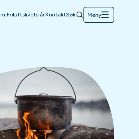
m Friluftslivets år
Kontakt
Søk
Meny