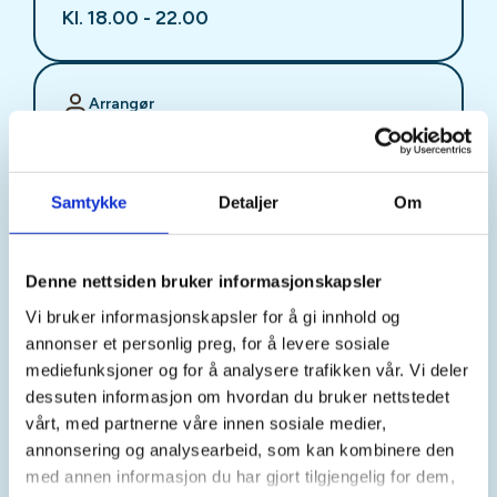
Kl. 18.00 - 22.00
Arrangør
Stjørdal JFF
Samtykke
Detaljer
Om
Kontaktperson
sjffung@outlook.com
Denne nettsiden bruker informasjonskapsler
Vi bruker informasjonskapsler for å gi innhold og
Fast fredagsmøte i
annonser et personlig preg, for å levere sosiale
Ungdomsutvalget SJFF
mediefunksjoner og for å analysere trafikken vår. Vi deler
dessuten informasjon om hvordan du bruker nettstedet
(SJFFU)
vårt, med partnerne våre innen sosiale medier,
annonsering og analysearbeid, som kan kombinere den
med annen informasjon du har gjort tilgjengelig for dem,