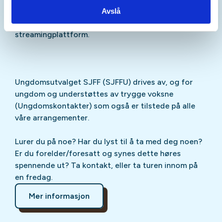
Sjekk gjerne ut
SJFFU
på
Instagram
,
Facebook
,
Avslå
TikTok
og vår egen
podcast
på din favoritt-
streamingplattform.
Ungdomsutvalget SJFF (SJFFU) drives av, og for
ungdom og understøttes av trygge voksne
(Ungdomskontakter) som også er tilstede på alle
våre arrangementer.
Lurer du på noe? Har du lyst til å ta med deg noen?
Er du forelder/foresatt og synes dette høres
spennende ut? Ta kontakt, eller ta turen innom på
en fredag.
Mer informasjon