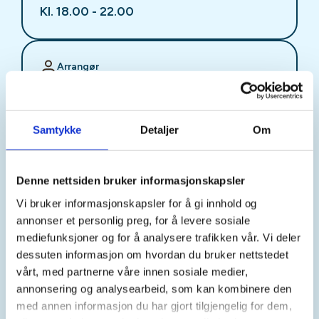
Kl. 18.00 - 22.00
Arrangør
Stjørdal JFF
Samtykke
Detaljer
Om
Kontaktperson
sjffung@outlook.com
Denne nettsiden bruker informasjonskapsler
Vi bruker informasjonskapsler for å gi innhold og
Fast fredagsmøte i
annonser et personlig preg, for å levere sosiale
Ungdomsutvalget SJFF
mediefunksjoner og for å analysere trafikken vår. Vi deler
dessuten informasjon om hvordan du bruker nettstedet
(SJFFU)
vårt, med partnerne våre innen sosiale medier,
annonsering og analysearbeid, som kan kombinere den
med annen informasjon du har gjort tilgjengelig for dem,