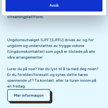
Sjekk gjerne ut
SJFFU
på
Instagram
,
Facebook
,
Avslå
TikTok
og vår egen
podcast
på din favoritt-
streamingplattform.
Ungdomsutvalget SJFF (SJFFU) drives av, og for
ungdom og understøttes av trygge voksne
(Ungdomskontakter) som også er tilstede på alle
våre arrangementer.
Lurer du på noe? Har du lyst til å ta med deg noen?
Er du forelder/foresatt og synes dette høres
spennende ut? Ta kontakt, eller ta turen innom på
en fredag.
Mer informasjon