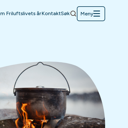
m Friluftslivets år
Kontakt
Søk
Meny