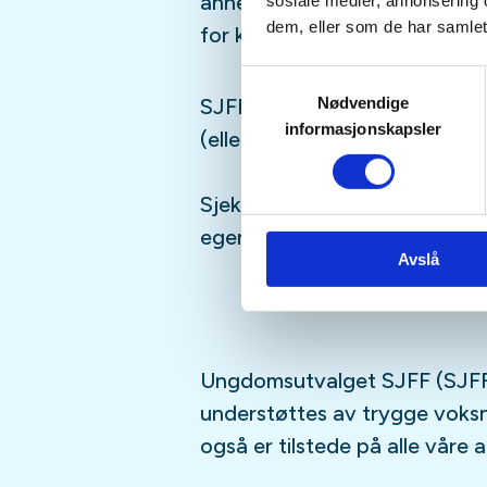
annet moro, følg med i aktivi
sosiale medier, annonsering 
dem, eller som de har samlet
for kommende aktiviteter!
Samtykkevalg
Nødvendige
SJFFUNGs arrangementer er ru
informasjonskapsler
(eller har lyst til å bli)
barn/u
Sjekk gjerne ut
SJFFU
på
Ins
egen
podcast
på din favoritt
Avslå
Ungdomsutvalget SJFF (SJFF
understøttes av trygge vok
også er tilstede på alle våre