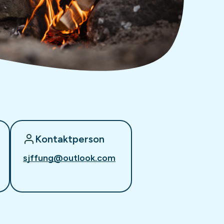
Kontaktperson
sjffung@outlook.com