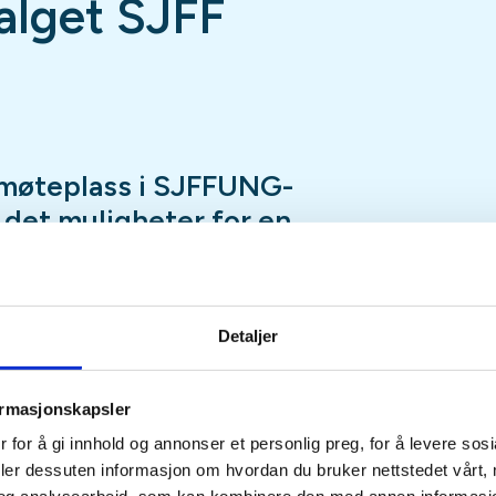
lget SJFF
møteplass i SJFFUNG-
r det muligheter for en
ap, luftgeværskyting,
, en tur innom utvalgets
nspilling og mye, mye
Detaljer
ormasjonskapsler
fredag hele året med unntak av
 for å gi innhold og annonser et personlig preg, for å levere sos
eturer, hytteturer, jakt eller
deler dessuten informasjon om hvordan du bruker nettstedet vårt,