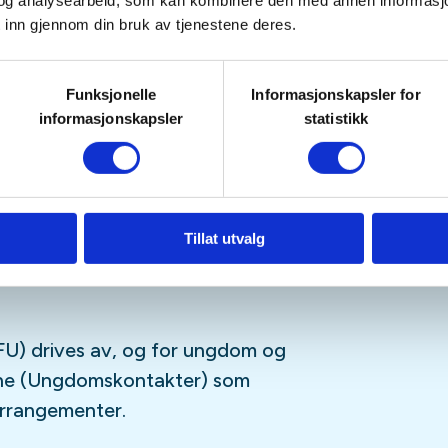
tetskalender og på sosiale medier
og analysearbeid, som kan kombinere den med annen informasjon d
 inn gjennom din bruk av tjenestene deres.
Funksjonelle
Informasjonskapsler for
sfrie, og er for deg som er
informasjonskapsler
statistikk
ngdomsmedlem
(opp til 26år)
tagram
,
Facebook
,
TikTok
og vår
-streamingplattform.
Tillat utvalg
U) drives av, og for ungdom og
sne (Ungdomskontakter) som
 arrangementer.