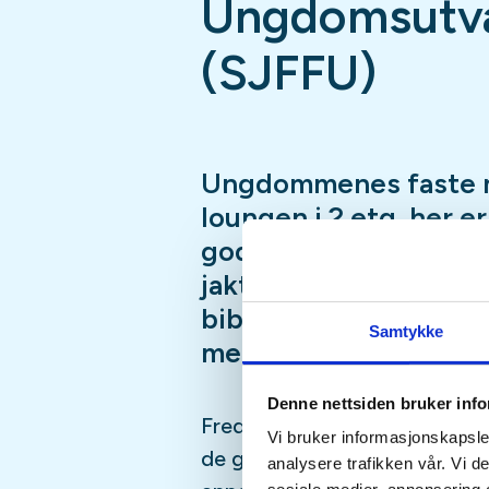
Ungdomsutva
(SJFFU)
Ungdommenes faste 
loungen i 2.etg, her e
god prat i godt selsk
jaktsimulator, biljard
bibliotek, Podcast-in
Samtykke
mer
Denne nettsiden bruker inf
Fredagsmøtene er fast, hver 
Vi bruker informasjonskapsler
de gangene vi er borte på fisk
analysere trafikken vår. Vi 