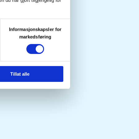
u har gjort tilgjengelig for
Informasjonskapsler for
markedsføring
Tillat alle