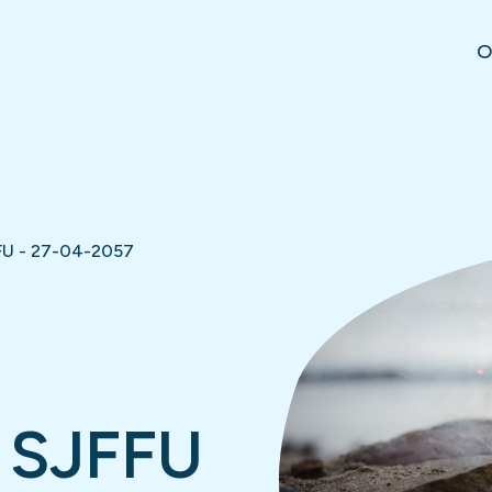
O
FU - 27-04-2057
 SJFFU