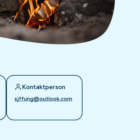
Kontaktperson
sjffung@outlook.com