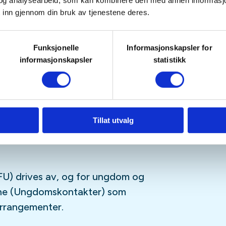
tetskalender og på sosiale medier
og analysearbeid, som kan kombinere den med annen informasjon d
 inn gjennom din bruk av tjenestene deres.
Funksjonelle
Informasjonskapsler for
sfrie, og er for deg som er
informasjonskapsler
statistikk
ngdomsmedlem
(opp til 26år)
tagram
,
Facebook
,
TikTok
og vår
-streamingplattform.
Tillat utvalg
U) drives av, og for ungdom og
sne (Ungdomskontakter) som
 arrangementer.