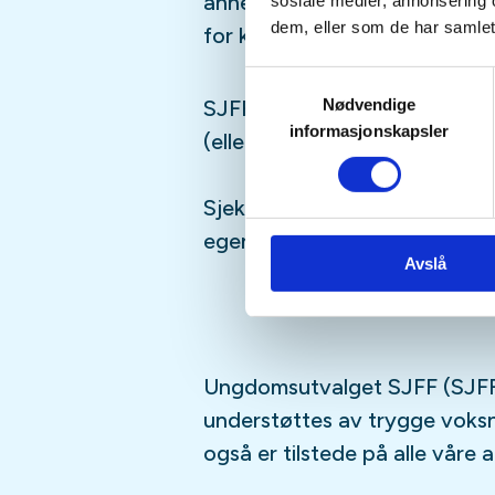
annet moro, følg med i aktivi
sosiale medier, annonsering 
dem, eller som de har samlet
for kommende aktiviteter!
Samtykkevalg
Nødvendige
SJFFUNGs arrangementer er ru
informasjonskapsler
(eller har lyst til å bli)
barn/u
Sjekk gjerne ut
SJFFU
på
Ins
egen
podcast
på din favoritt
Avslå
Ungdomsutvalget SJFF (SJFF
understøttes av trygge vok
også er tilstede på alle våre