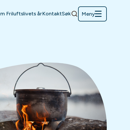
m Friluftslivets år
Kontakt
Søk
Meny