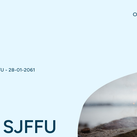
O
U - 28-01-2061
 SJFFU