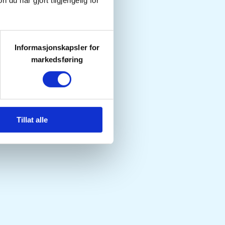
u har gjort tilgjengelig for
Informasjonskapsler for
markedsføring
Tillat alle