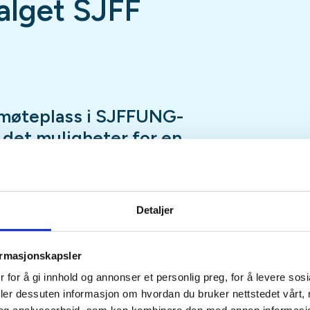
lget SJFF
møteplass i SJFFUNG-
r det muligheter for en
ap, luftgeværskyting,
, en tur innom utvalgets
nspilling og mye, mye
Detaljer
ormasjonskapsler
fredag hele året med unntak av
 for å gi innhold og annonser et personlig preg, for å levere sos
eturer, hytteturer, jakt eller
deler dessuten informasjon om hvordan du bruker nettstedet vårt,