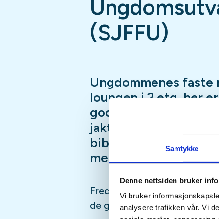
Ungdomsutva
(SJFFU)
Ungdommenes faste 
loungen i 2.etg, her e
god prat i godt selsk
jaktsimulator, biljard
bibliotek, Podcast-in
Samtykke
mer
Denne nettsiden bruker inf
Fredagsmøtene er fast, hver 
Vi bruker informasjonskapsler
de gangene vi er borte på fisk
analysere trafikken vår. Vi 