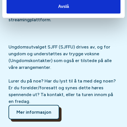
Sjekk gjerne ut
SJFFU
på
Instagram
,
Facebook
,
Avslå
TikTok
og vår egen
podcast
på din favoritt-
streamingplattform.
Ungdomsutvalget SJFF (SJFFU) drives av, og for
ungdom og understøttes av trygge voksne
(Ungdomskontakter) som også er tilstede på alle
våre arrangementer.
Lurer du på noe? Har du lyst til å ta med deg noen?
Er du forelder/foresatt og synes dette høres
spennende ut? Ta kontakt, eller ta turen innom på
en fredag.
Mer informasjon