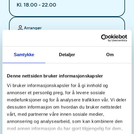
Kl. 18.00 - 22.00
Arrangør
Stjørdal JFF
Samtykke
Detaljer
Om
Kontaktperson
sjffung@outlook.com
Denne nettsiden bruker informasjonskapsler
Vi bruker informasjonskapsler for å gi innhold og
Fast fredagsmøte i
annonser et personlig preg, for å levere sosiale
Ungdomsutvalget SJFF
mediefunksjoner og for å analysere trafikken vår. Vi deler
dessuten informasjon om hvordan du bruker nettstedet
(SJFFU)
vårt, med partnerne våre innen sosiale medier,
annonsering og analysearbeid, som kan kombinere den
med annen informasjon du har gjort tilgjengelig for dem,