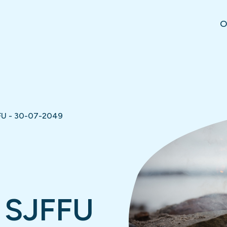
O
FU - 30-07-2049
 SJFFU