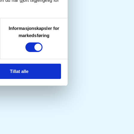
u har gjort tilgjengelig for
Informasjonskapsler for
markedsføring
Tillat alle