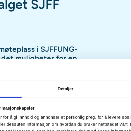
lget SJFF
møteplass i SJFFUNG-
r det muligheter for en
ap, luftgeværskyting,
, en tur innom utvalgets
nspilling og mye, mye
Detaljer
ormasjonskapsler
fredag hele året med unntak av
 for å gi innhold og annonser et personlig preg, for å levere sos
eturer, hytteturer, jakt eller
deler dessuten informasjon om hvordan du bruker nettstedet vårt,