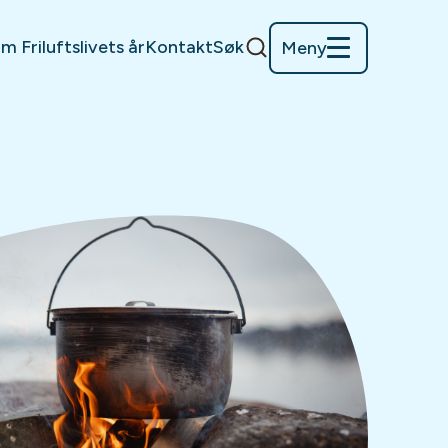
m Friluftslivets år
Kontakt
Søk
Meny