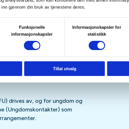
tetskalender og på sosiale medier
og analysearbeid, som kan kombinere den med annen informasjon d
 inn gjennom din bruk av tjenestene deres.
Funksjonelle
Informasjonskapsler for
sfrie, og er for deg som er
informasjonskapsler
statistikk
ngdomsmedlem
(opp til 26år)
tagram
,
Facebook
,
TikTok
og vår
-streamingplattform.
Tillat utvalg
U) drives av, og for ungdom og
sne (Ungdomskontakter) som
 arrangementer.