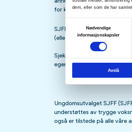
annet moro, følg med i aktivi
sosiale medier, annonsering 
dem, eller som de har samlet
for kommende aktiviteter!
Samtykkevalg
Nødvendige
SJFFUNGs arrangementer er ru
informasjonskapsler
(eller har lyst til å bli)
barn/u
Sjekk gjerne ut
SJFFU
på
Ins
egen
podcast
på din favoritt
Avslå
Ungdomsutvalget SJFF (SJFF
understøttes av trygge vok
også er tilstede på alle våre