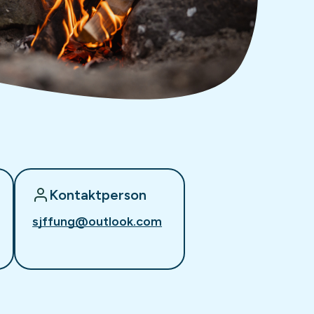
Kontaktperson
sjffung@outlook.com