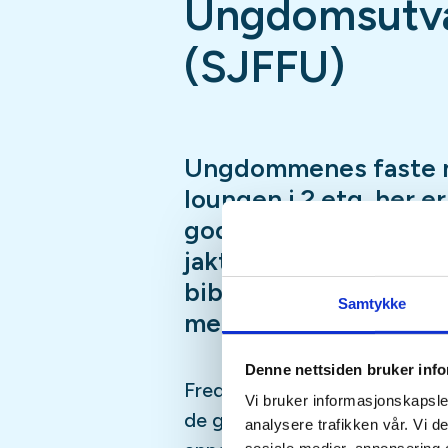
Ungdomsutva
(SJFFU)
Ungdommenes faste 
loungen i 2.etg, her e
god prat i godt selsk
jaktsimulator, biljard
bibliotek, Podcast-in
Samtykke
mer
Denne nettsiden bruker inf
Fredagsmøtene er fast, hver 
Vi bruker informasjonskapsler
de gangene vi er borte på fisk
analysere trafikken vår. Vi 