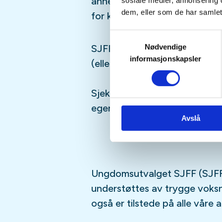
annet moro, følg med i aktivi
sosiale medier, annonsering 
dem, eller som de har samlet
for kommende aktiviteter!
Samtykkevalg
Nødvendige
SJFFUNGs arrangementer er ru
informasjonskapsler
(eller har lyst til å bli)
barn/u
Sjekk gjerne ut
SJFFU
på
Ins
egen
podcast
på din favoritt
Avslå
Ungdomsutvalget SJFF (SJFF
understøttes av trygge vok
også er tilstede på alle våre