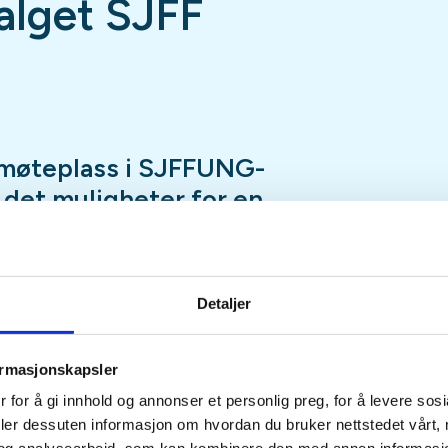
lget SJFF
møteplass i SJFFUNG-
r det muligheter for en
ap, luftgeværskyting,
, en tur innom utvalgets
nspilling og mye, mye
Detaljer
ormasjonskapsler
fredag hele året med unntak av
 for å gi innhold og annonser et personlig preg, for å levere sos
eturer, hytteturer, jakt eller
deler dessuten informasjon om hvordan du bruker nettstedet vårt,