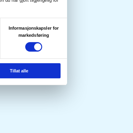
u har gjort tilgjengelig for
Informasjonskapsler for
markedsføring
Tillat alle