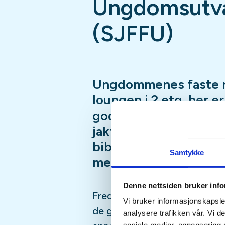
Ungdomsutva
(SJFFU)
Ungdommenes faste 
loungen i 2.etg, her e
god prat i godt selsk
jaktsimulator, biljard
bibliotek, Podcast-in
Samtykke
mer
Denne nettsiden bruker inf
Fredagsmøtene er fast, hver 
Vi bruker informasjonskapsler
de gangene vi er borte på fisk
analysere trafikken vår. Vi 