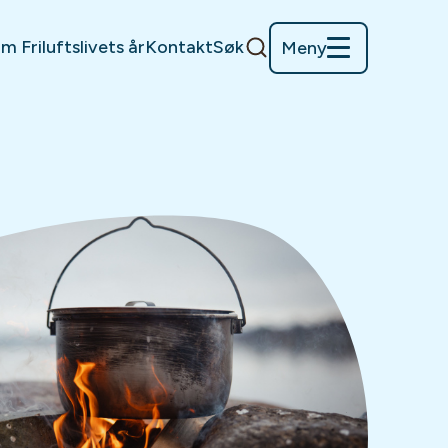
m Friluftslivets år
Kontakt
Søk
Meny