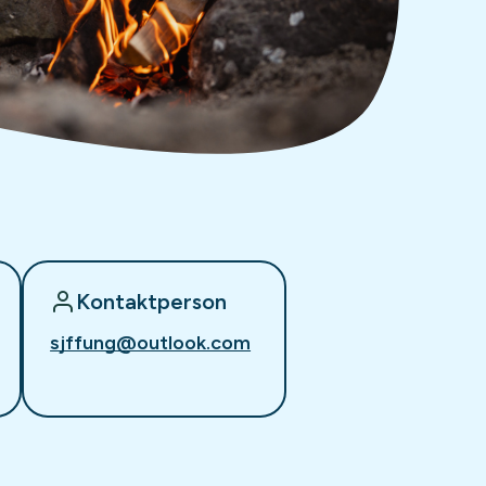
Kontaktperson
sjffung@outlook.com