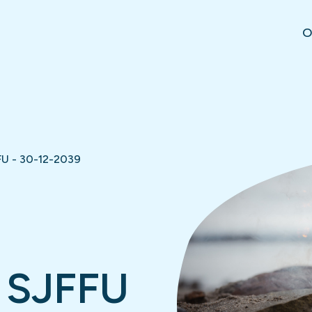
O
U - 30-12-2039
 SJFFU