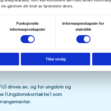
tetskalender og på sosiale medier
og analysearbeid, som kan kombinere den med annen informasjon d
 inn gjennom din bruk av tjenestene deres.
Funksjonelle
Informasjonskapsler for
sfrie, og er for deg som er
informasjonskapsler
statistikk
ngdomsmedlem
(opp til 26år)
tagram
,
Facebook
,
TikTok
og vår
-streamingplattform.
Tillat utvalg
U) drives av, og for ungdom og
sne (Ungdomskontakter) som
 arrangementer.