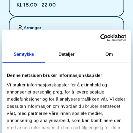
Kl. 18.00 - 22.00
Arrangør
Stjørdal JFF
Samtykke
Detaljer
Om
Kontaktperson
sjffung@outlook.com
Denne nettsiden bruker informasjonskapsler
Vi bruker informasjonskapsler for å gi innhold og
Fast fredagsmøte i
annonser et personlig preg, for å levere sosiale
Ungdomsutvalget SJFF
mediefunksjoner og for å analysere trafikken vår. Vi deler
dessuten informasjon om hvordan du bruker nettstedet
(SJFFU)
vårt, med partnerne våre innen sosiale medier,
annonsering og analysearbeid, som kan kombinere den
med annen informasjon du har gjort tilgjengelig for dem,