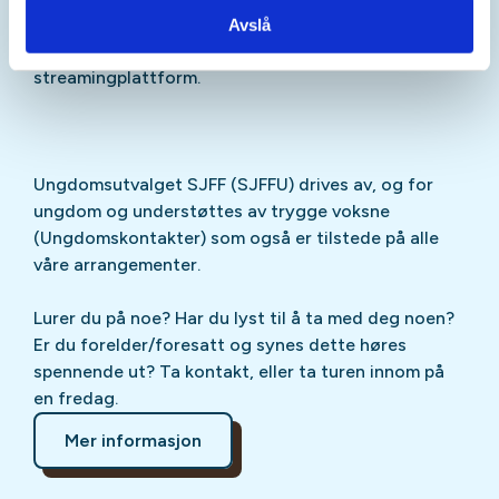
Sjekk gjerne ut
SJFFU
på
Instagram
,
Facebook
,
Avslå
TikTok
og vår egen
podcast
på din favoritt-
streamingplattform.
Ungdomsutvalget SJFF (SJFFU) drives av, og for
ungdom og understøttes av trygge voksne
(Ungdomskontakter) som også er tilstede på alle
våre arrangementer.
Lurer du på noe? Har du lyst til å ta med deg noen?
Er du forelder/foresatt og synes dette høres
spennende ut? Ta kontakt, eller ta turen innom på
en fredag.
Mer informasjon