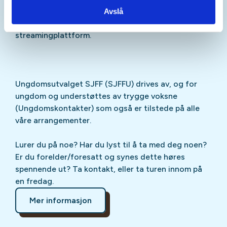
Sjekk gjerne ut
SJFFU
på
Instagram
,
Facebook
,
Avslå
TikTok
og vår egen
podcast
på din favoritt-
streamingplattform.
Ungdomsutvalget SJFF (SJFFU) drives av, og for
ungdom og understøttes av trygge voksne
(Ungdomskontakter) som også er tilstede på alle
våre arrangementer.
Lurer du på noe? Har du lyst til å ta med deg noen?
Er du forelder/foresatt og synes dette høres
spennende ut? Ta kontakt, eller ta turen innom på
en fredag.
Mer informasjon