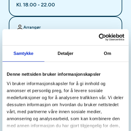
Kl. 18.00 - 22.00
Arrangør
Stjørdal JFF
Samtykke
Detaljer
Om
Kontaktperson
sjffung@outlook.com
Denne nettsiden bruker informasjonskapsler
Vi bruker informasjonskapsler for å gi innhold og
Fast fredagsmøte i
annonser et personlig preg, for å levere sosiale
Ungdomsutvalget SJFF
mediefunksjoner og for å analysere trafikken vår. Vi deler
dessuten informasjon om hvordan du bruker nettstedet
(SJFFU)
vårt, med partnerne våre innen sosiale medier,
annonsering og analysearbeid, som kan kombinere den
med annen informasjon du har gjort tilgjengelig for dem,