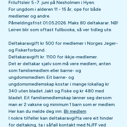
Friluftsleir 5.-7. juni på Nesholmen i Hyen.
For ungdom i alderen 11 - 15 år, ope for både
medlemer og andre.
Påmeldingsfrist 01.05.2026. Maks 80 deltakarar. NB!
Leiren blir som oftast fullbooka, så ver tidleg ute.
Deltakaravgift kr 500 for medlemer i Norges Jeger-
og Fiskerforbund.
Deltakaravgift kr. 1100 for ikkje-medlemer.
Det er deltakar sjølv som må vere medlem, anten
som familiemedlem eller barne- og
ungdomsmedlem. Eit barne- og
ungdomsmedlemskap kostar i mange lokallag kr
340 uten bladet Jakt og Fiske og kr 480 med
bladet. Eit familiemedlemskap lønner seg dersom
man er 2 vaksne og minimum 1 barn som er medlem.
Her kan du melde deg inn:
Bli medlem
I nokre tilfeller kan deltakaravgifta vere eit hinder
for deltaking, ta i såfall kontakt med NJFF ved