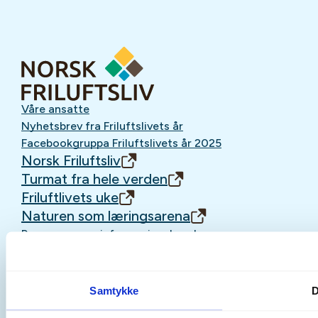
Våre ansatte
Nyhetsbrev fra Friluftslivets år
Facebookgruppa Friluftslivets år 2025
Norsk Friluftsliv
Turmat fra hele verden
Friluftlivets uke
Naturen som læringsarena
Personvern og informasjonskapsler
Samtykke
D