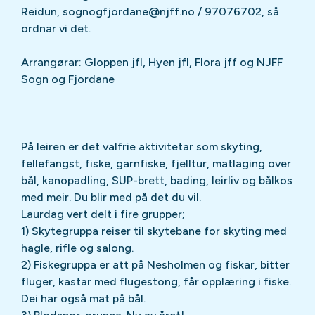
Reidun, sognogfjordane@njff.no / 97076702, så
ordnar vi det.
Arrangørar: Gloppen jfl, Hyen jfl, Flora jff og NJFF
Sogn og Fjordane
På leiren er det valfrie aktivitetar som skyting,
fellefangst, fiske, garnfiske, fjelltur, matlaging over
bål, kanopadling, SUP-brett, bading, leirliv og bålkos
med meir. Du blir med på det du vil.
Laurdag vert delt i fire grupper;
1) Skytegruppa reiser til skytebane for skyting med
hagle, rifle og salong.
2) Fiskegruppa er att på Nesholmen og fiskar, bitter
fluger, kastar med flugestong, får opplæring i fiske.
Dei har også mat på bål.