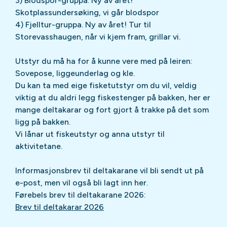
3) Blodspor-gruppa. Ny av året!
Skotplassundersøking, vi går blodspor
4) Fjelltur-gruppa. Ny av året! Tur til
Storevasshaugen, når vi kjem fram, grillar vi.
Utstyr du må ha for å kunne vere med på leiren:
Sovepose, liggeunderlag og kle.
Du kan ta med eige fisketutstyr om du vil, veldig
viktig at du aldri legg fiskestenger på bakken, her er
mange deltakarar og fort gjort å trakke på det som
ligg på bakken.
Vi lånar ut fiskeutstyr og anna utstyr til
aktivitetane.
Informasjonsbrev til deltakarane vil bli sendt ut på
e-post, men vil også bli lagt inn her.
Førebels brev til deltakarane 2026:
Brev til deltakarar 2026