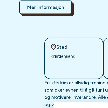
Mer informasjon
Sted
Kristiansand
Friluftstrim er allsidig treni
som øker evnen til å gå tur i
og motiverer hverandre. Alle ø
og vanskelighetsgrader, slik 