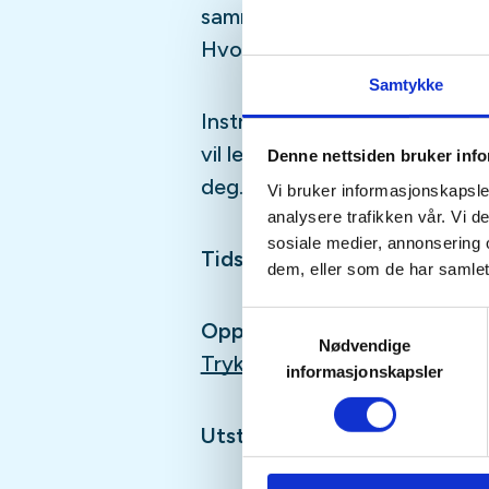
sammen med de sprekeste og a
Hvor tøff treningen blir - ja, d
Samtykke
Instruktøren har lang erfarin
vil legge til rette for at du k
Denne nettsiden bruker inf
deg.
Vi bruker informasjonskapsler
analysere trafikken vår. Vi 
sosiale medier, annonsering 
Tidspunkt:
Tirsdager kl.11.30,
dem, eller som de har samlet
Samtykkevalg
Oppmøte:
Baneheia (P-plass
Nødvendige
Trykk her for kartlink
informasjonskapsler
Utstyr:
Treningstøy og drikk