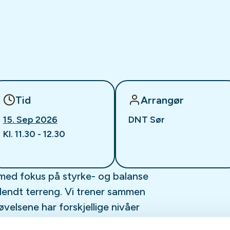
Tid
Arrangør
15. Sep 2026
DNT Sør
Kl. 11.30 - 12.30
ng med fokus på styrke- og balanse
 ulendt terreng. Vi trener sammen
velsene har forskjellige nivåer
at utrente personer kan trene