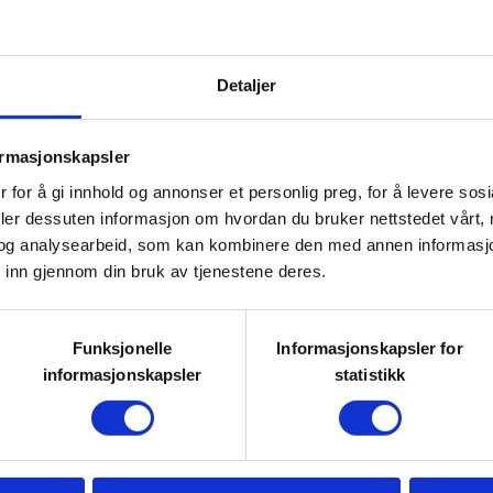
lle får utbytte av treningen.
et er opp til deg.
Detaljer
g med trening for ulike grupper og
an utføre øvelser som passer for
ormasjonskapsler
 for å gi innhold og annonser et personlig preg, for å levere sos
deler dessuten informasjon om hvordan du bruker nettstedet vårt,
og analysearbeid, som kan kombinere den med annen informasjon d
 varer ca. en time.
 inn gjennom din bruk av tjenestene deres.
 ved Svarttjønn)
Funksjonelle
Informasjonskapsler for
informasjonskapsler
statistikk
eflaske