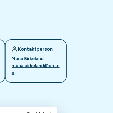
Kontaktperson
Mona Birkeland
mona.birkeland@dnt.n
o