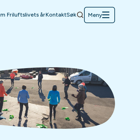
m Friluftslivets år
Kontakt
Søk
Meny