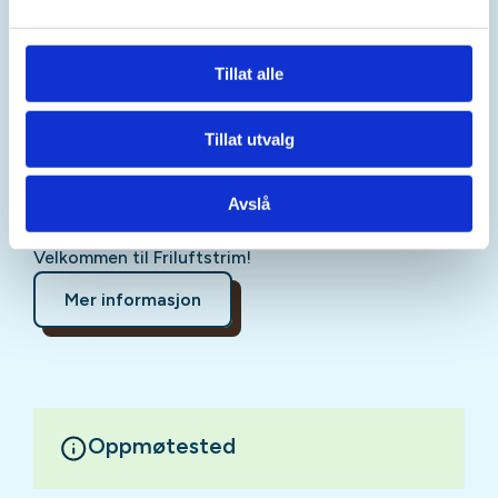
koppsvekt. Du trenger ikke ta med deg noe, men ha
på klær og sko du kan bevege deg i. Du trenger ikke
kunne mye om trening for å være med, det skal
Tillat alle
være mulig for de aller fleste å gjennomføre denne
treningen. Timen ledes av fysioterapeut og det er
Tillat utvalg
alltid verter fra DNT Tønsberg og Omegn eller
Tønsberg Frivilligsentral tilstede. Vertene sørger for
at alle føler seg velkommen i gruppa.
Avslå
Velkommen til Friluftstrim!
Mer informasjon
Oppmøtested