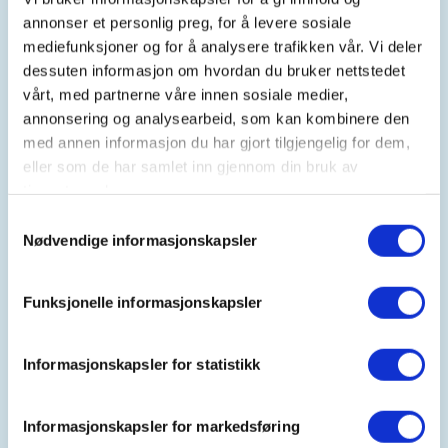
annonser et personlig preg, for å levere sosiale
mediefunksjoner og for å analysere trafikken vår. Vi deler
dessuten informasjon om hvordan du bruker nettstedet
Kontaktperson
vårt, med partnerne våre innen sosiale medier,
DNT Tønsberg og omegn
annonsering og analysearbeid, som kan kombinere den
33+31+58+26
med annen informasjon du har gjort tilgjengelig for dem,
eller som de har samlet inn gjennom din bruk av
tonsberg@dnt.no
tjenestene deres.
Samtykkevalg
Friluftstrimmen er utendørs styrke- og
Nødvendige informasjonskapsler
balansetrening som øker evnen til å gå tur i ulendt
terreng. Sammen med Tønsberg frivilligsentral
inviterer vi til Friluftstrim hver
tirsdag kl. 11-12 i
Funksjonelle informasjonskapsler
Gunnarsbøparken
i Tønsberg! Friluftstrimmen er
gratis, åpent for alle og uten krav om påmelding -
Informasjonskapsler for statistikk
hvis du vil være med er det bare å møte opp! Du vil
bli godt ivaretatt av våre frivillige DNT-verter.
Informasjonskapsler for markedsføring
Øvelsene vil foregå med treningstrikk og egen