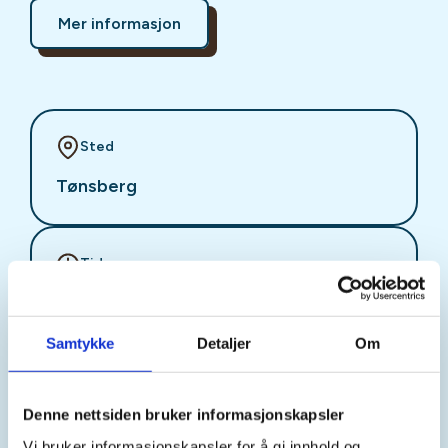
Mer informasjon
Sted
Tønsberg
Tid
07. Apr 2026
Kl. 11.00 - 12.00
Samtykke
Detaljer
Om
Arrangør
Denne nettsiden bruker informasjonskapsler
DNT Tønsberg og Omegn
Vi bruker informasjonskapsler for å gi innhold og