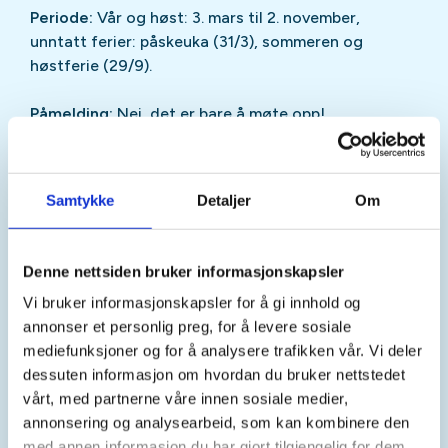
Periode:
Vår og høst: 3. mars til 2. november,
unntatt ferier: påskeuka (31/3), sommeren og
høstferie (29/9).
Påmelding:
Nei, det er bare å møte opp!
Pris:
Gratis - og du trenger ikke å være medlem i
DNT.
Samtykke
Detaljer
Om
Oppmøte:
Ved Gapahuken bak Brokelandsheia.
Parker nær Bjordammen byggsenter og gå ca. 500
Denne nettsiden bruker informasjonskapsler
meter til gapahuken, se kart nederst. Ved mye snø
Vi bruker informasjonskapsler for å gi innhold og
på gangveien, møt opp ved Bjordammen.
annonser et personlig preg, for å levere sosiale
mediefunksjoner og for å analysere trafikken vår. Vi deler
Ta på og ta med:
Ledige uteklær etter været som
dessuten informasjon om hvordan du bruker nettstedet
du kan bevege deg i samt drikke.
vårt, med partnerne våre innen sosiale medier,
Matpakke/kaffe/te/sitteunderlag til etter treningen.
annonsering og analysearbeid, som kan kombinere den
med annen informasjon du har gjort tilgjengelig for dem,