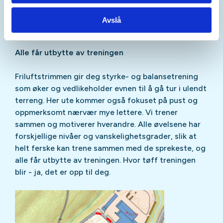
deg, og har i oppgave å fremme friluftslivets gleder
og tilrettelegge for hyggelig samvær etter
Avslå
treningen.
Alle får utbytte av treningen
Friluftstrimmen gir deg styrke- og balansetrening
som øker og vedlikeholder evnen til å gå tur i ulendt
terreng. Her ute kommer også fokuset på pust og
oppmerksomt nærvær mye lettere. Vi trener
sammen og motiverer hverandre. Alle øvelsene har
forskjellige nivåer og vanskelighetsgrader, slik at
helt ferske kan trene sammen med de sprekeste, og
alle får utbytte av treningen. Hvor tøff treningen
blir - ja, det er opp til deg.