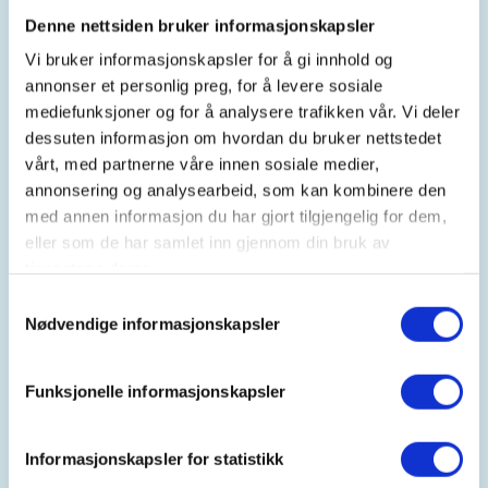
Tid
Denne nettsiden bruker informasjonskapsler
03. Jun 2026
Vi bruker informasjonskapsler for å gi innhold og
Kl. 17.00 - 19.00
annonser et personlig preg, for å levere sosiale
mediefunksjoner og for å analysere trafikken vår. Vi deler
dessuten informasjon om hvordan du bruker nettstedet
Arrangør
vårt, med partnerne våre innen sosiale medier,
annonsering og analysearbeid, som kan kombinere den
Gjerstad JFF
med annen informasjon du har gjort tilgjengelig for dem,
eller som de har samlet inn gjennom din bruk av
tjenestene deres.
Kontaktperson
Samtykkevalg
Nødvendige informasjonskapsler
https://91620696
jarlehei@gmail.com
Funksjonelle informasjonskapsler
OM:
GJFF holder åpent for hagleskyting for barn og
ungdom. Ta med egen hagle. GJFF har også hagler
Informasjonskapsler for statistikk
som kan lånes. Skudd og leirduer fås kjøpt på