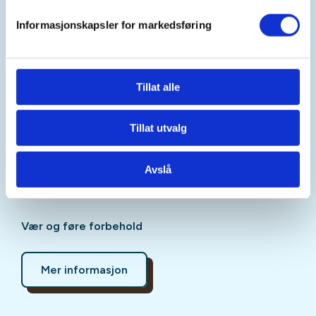
stedet.
Informasjonskapsler for markedsføring
Alle velkommen!
PÅMELDINGSFRIST:
Tillat alle
Ingen
Tillat utvalg
PRIS:
Oppdaterte priser på nettsiden Om oss.
Avslå
Trening i flomlys ved behov
Vær og føre forbehold
Mer informasjon