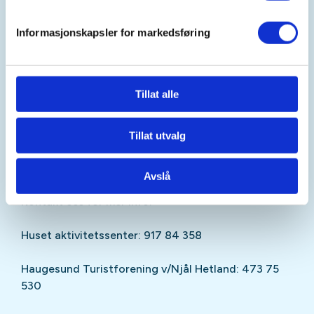
Informasjonskapsler for markedsføring
Praktisk informasjon:
Oppmøte: Stemmen (ved toalettbygget) kl. 12.00
Tillat alle
Buss: Nr. 202 fra sentrum/Flotmyr til Steinerskolen.
Gå til p-plassen, ta trappene ned til undergangen
og fortsett over demningen, der finner du oss!
Tillat utvalg
Avslå
Kontakt oss for mer info:
Huset aktivitetssenter: 917 84 358
Haugesund Turistforening v/Njål Hetland: 473 75
530