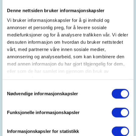
samles vi med kaffi og noe å bite i.
Denne nettsiden bruker informasjonskapsler
Vi bruker informasjonskapsler for å gi innhold og
annonser et personlig preg, for å levere sosiale
Hvorfor bli med?
mediefunksjoner og for å analysere trafikken vår. Vi deler
dessuten informasjon om hvordan du bruker nettstedet
Turer i naturen gir glede, energi og reduserer
vårt, med partnerne våre innen sosiale medier,
stress. I tillegg får du muligheten til å lære mer om
annonsering og analysearbeid, som kan kombinere den
området vi går i. Turistforeningen deler spennende
med annen informasjon du har gjort tilgjengelig for dem,
historier og viser fram nye stier. På enkelte turer
eller som de har samlet inn gjennom din bruk av
setter vi fokus på temaer som trær, fugler og
tjenestene deres.
naturens mangfold.
Samtykkevalg
Nødvendige informasjonskapsler
Vi informerer også om kommende turer i regi av
Haugesund Turistforening.
Funksjonelle informasjonskapsler
Ta gjerne med mat og drikke hvis du ønsker det.
Informasjonskapsler for statistikk