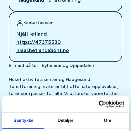
Kontaktperson
Njål Hetland
https://47375530
njaal.hetland@dnt.no
Bli med på tur i Byheiene og Djupadalen!
Huset aktivitetssenter og Haugesund
Turistforening inviterer til flotte naturopplevelser,
turer som passer for alle. Vi utforsker varierte stier
og løyper, fra korte og enkle til litt lengre turer for
de som ønsker det.
Samtykke
Detaljer
Om
Hver tur avsluttes med hyggelig sosialt samvær
rundt bålet i gapahuken ved Ullvangtunet. Her