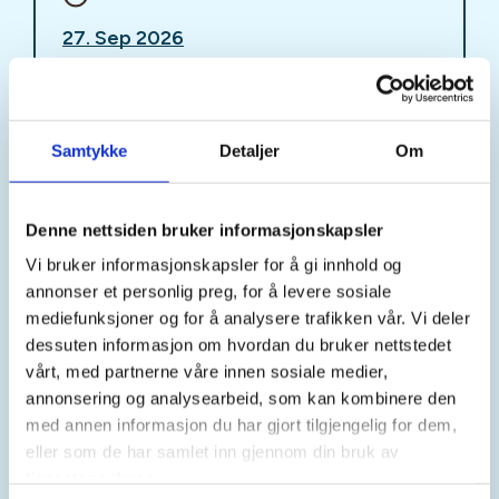
27. Sep 2026
Kl. 10.30 - 14.30
Samtykke
Detaljer
Om
Arrangør
DNT Indre Østfold
Denne nettsiden bruker informasjonskapsler
Vi bruker informasjonskapsler for å gi innhold og
Kontaktperson
annonser et personlig preg, for å levere sosiale
mediefunksjoner og for å analysere trafikken vår. Vi deler
DNT Indre Østfold
dessuten informasjon om hvordan du bruker nettstedet
91+88+30+35
vårt, med partnerne våre innen sosiale medier,
indreostfold@dnt.no
annonsering og analysearbeid, som kan kombinere den
med annen informasjon du har gjort tilgjengelig for dem,
Her på Steketangen bodde oppfinneren Gunerius
eller som de har samlet inn gjennom din bruk av
Johansen fra ca. 1929 til 1980. Britt vil fortelle om
tjenestene deres.